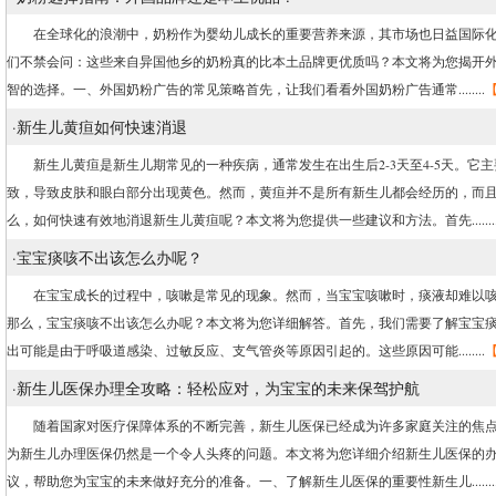
在全球化的浪潮中，奶粉作为婴幼儿成长的重要营养来源，其市场也日益国际化
们不禁会问：这些来自异国他乡的奶粉真的比本土品牌更优质吗？本文将为您揭开
智的选择。一、外国奶粉广告的常见策略首先，让我们看看外国奶粉广告通常........
·
新生儿黄疸如何快速消退
新生儿黄疸是新生儿期常见的一种疾病，通常发生在出生后2-3天至4-5天。它
致，导致皮肤和眼白部分出现黄色。然而，黄疸并不是所有新生儿都会经历的，而
么，如何快速有效地消退新生儿黄疸呢？本文将为您提供一些建议和方法。首先.......
·
宝宝痰咳不出该怎么办呢？
在宝宝成长的过程中，咳嗽是常见的现象。然而，当宝宝咳嗽时，痰液却难以咳
那么，宝宝痰咳不出该怎么办呢？本文将为您详细解答。首先，我们需要了解宝宝
出可能是由于呼吸道感染、过敏反应、支气管炎等原因引起的。这些原因可能........
·
新生儿医保办理全攻略：轻松应对，为宝宝的未来保驾护航
随着国家对医疗保障体系的不断完善，新生儿医保已经成为许多家庭关注的焦点
为新生儿办理医保仍然是一个令人头疼的问题。本文将为您详细介绍新生儿医保的
议，帮助您为宝宝的未来做好充分的准备。一、了解新生儿医保的重要性新生儿.......