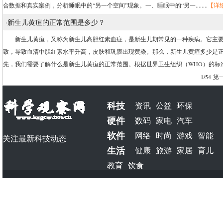
合数据和真实案例，分析睡眠中的“另一个空间”现象。一、睡眠中的“另一........
【详
·
新生儿黄疸的正常范围是多少？
新生儿黄疸，又称为新生儿高胆红素血症，是新生儿期常见的一种疾病。它主要
致，导致血清中胆红素水平升高，皮肤和巩膜出现黄染。那么，新生儿黄疸多少是
先，我们需要了解什么是新生儿黄疸的正常范围。根据世界卫生组织（WHO）的标准....
1/54
第一
科技
资讯
公益
环保
硬件
数码
家电
汽车
软件
网络
时尚
游戏
智能
关注最新科技动态
生活
健康
旅游
家居
育儿
教育
饮食