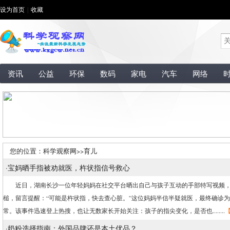
设为首页
|
收藏
资讯
公益
环保
数码
家电
汽车
网络
您的位置：
科学观察网
>>
育儿
·
宝妈晒手指被劝就医，杵状指信号救心
近日，湖南长沙一位年轻妈妈在社交平台晒出自己与孩子互动的手部特写视频，
槌，留言提醒：“可能是杵状指，快去查心脏。”这位妈妈半信半疑就医，最终确诊
常。该事件迅速登上热搜，也让无数家长开始关注：孩子的指尖变化，是否也........
·
奶粉选择指南：外国品牌还是本土优品？