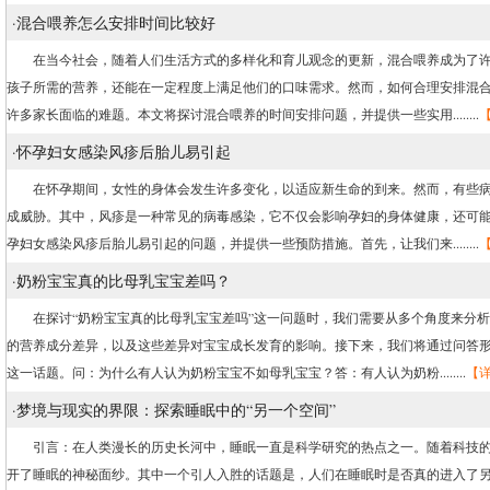
·
混合喂养怎么安排时间比较好
在当今社会，随着人们生活方式的多样化和育儿观念的更新，混合喂养成为了许
孩子所需的营养，还能在一定程度上满足他们的口味需求。然而，如何合理安排混
许多家长面临的难题。本文将探讨混合喂养的时间安排问题，并提供一些实用........
·
怀孕妇女感染风疹后胎儿易引起
在怀孕期间，女性的身体会发生许多变化，以适应新生命的到来。然而，有些病
成威胁。其中，风疹是一种常见的病毒感染，它不仅会影响孕妇的身体健康，还可
孕妇女感染风疹后胎儿易引起的问题，并提供一些预防措施。首先，让我们来........
·
奶粉宝宝真的比母乳宝宝差吗？
在探讨“奶粉宝宝真的比母乳宝宝差吗”这一问题时，我们需要从多个角度来分析
的营养成分差异，以及这些差异对宝宝成长发育的影响。接下来，我们将通过问答
这一话题。问：为什么有人认为奶粉宝宝不如母乳宝宝？答：有人认为奶粉........
【
·
梦境与现实的界限：探索睡眠中的“另一个空间”
引言：在人类漫长的历史长河中，睡眠一直是科学研究的热点之一。随着科技的
开了睡眠的神秘面纱。其中一个引人入胜的话题是，人们在睡眠时是否真的进入了