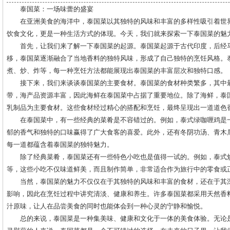
泰国菜：一场味蕾的盛宴
在亚洲美食的海洋中，泰国菜以其独特的风味和丰富的多样性吸引着世
饮食文化，更是一种生活方式的体现。今天，我们就来探索一下泰国菜的魅
首先，让我们来了解一下泰国菜的起源。泰国菜起源于古代印度，后经
移，泰国菜逐渐融合了当地香料的独特风味，形成了自己独特的烹饪风格。
煮、炒、炸等，每一种烹饪方法都能展现出泰国菜的丰富层次和独特口感。
接下来，我们来谈谈泰国菜的主要食材。泰国菜的食材种类繁多，其中
带，海产品资源丰富，因此海鲜在泰国菜中占据了重要地位。除了海鲜，泰
乳制品为主要食材。这些食材经过精心的搭配和烹饪，最终呈现出一道道色
在泰国菜中，有一些经典的菜肴是不容错过的。例如，泰式绿咖喱鸡是
郁的香气和独特的口味赢得了广大食客的喜爱。此外，还有冬阴功汤、青木
每一道都蕴含着泰国菜的独特魅力。
除了经典菜肴，泰国菜还有一些特色小吃也是值得一试的。例如，泰式
等，这些小吃不仅味道鲜美，而且制作简单，非常适合作为旅行中的零食或
当然，泰国菜的魅力不仅仅在于其独特的风味和丰富的食材，还在于其
影响，因此在烹饪过程中讲究清淡、健康和养生。许多泰国菜都采用天然香
汁原味，让人在品尝美食的同时也能体会到一种心灵的宁静和愉悦。
总的来说，泰国菜是一种集美味、健康和文化于一体的美食体验。无论