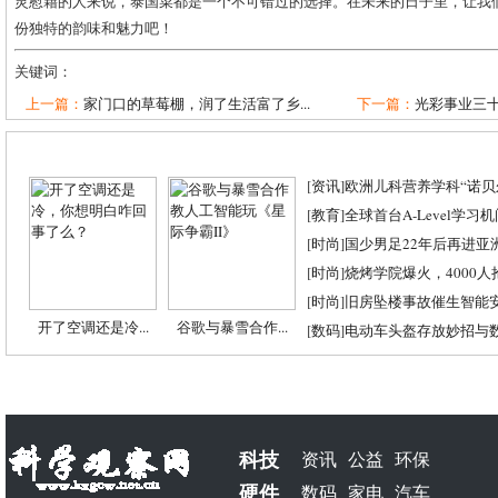
灵慰藉的人来说，泰国菜都是一个不可错过的选择。在未来的日子里，让我
份独特的韵味和魅力吧！
关键词：
上一篇：
家门口的草莓棚，润了生活富了乡...
下一篇：
光彩事业三十
[
资讯
]
欧洲儿科营养学科“诺贝尔
[
教育
]
全球首台A-Level学习
[
时尚
]
国少男足22年后再进亚
[
时尚
]
烧烤学院爆火，4000
[
时尚
]
旧房坠楼事故催生智能
开了空调还是冷...
谷歌与暴雪合作...
[
数码
]
电动车头盔存放妙招与
科技
资讯
公益
环保
硬件
数码
家电
汽车