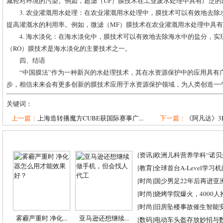
减轻对环境的污染。例如，超滤（UF）膜技术在工业废水处理中具有广泛的
3. 农业灌溉用水处理：在农业灌溉用水处理中，膜技术可以有效地去
提高灌溉水的利用率。例如，微滤（MF）膜技术在农业灌溉用水处理中具
4. 海水淡化：在海水淡化中，膜技术可以有效地去除海水中的盐分，
（RO）膜技术是海水淡化的主要技术之一。
四、结语
“中国膜法”作为一种新兴的水处理技术，其在水资源保护中的应用具有
步，相信未来会有更多创新的膜技术应用于水资源保护领域，为人类创造一
关键词：
上一篇：
上海造转播魔方CUBE获国际赛事广...
下一篇：
《阿凡达》3
[
资讯
]
欧洲儿科营养学科“诺贝尔
[
教育
]
全球首台A-Level学习
[
时尚
]
国少男足22年后再进亚
[
时尚
]
烧烤学院爆火，4000
[
时尚
]
旧房坠楼事故催生智能
雾霾严重时 净化...
亚马逊还想继续...
[
数码
]
电动车头盔存放妙招与