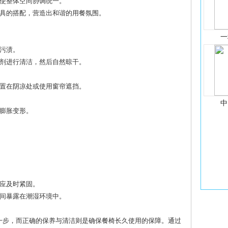
，使整体空间协调统一。
家具的搭配，营造出和谐的用餐氛围。
一
和污渍。
洁剂进行清洁，然后自然晾干。
放置在阴凉处或使用窗帘遮挡。
中
材膨胀变形。
动应及时紧固。
时间暴露在潮湿环境中。
一步，而正确的保养与清洁则是确保餐椅长久使用的保障。通过