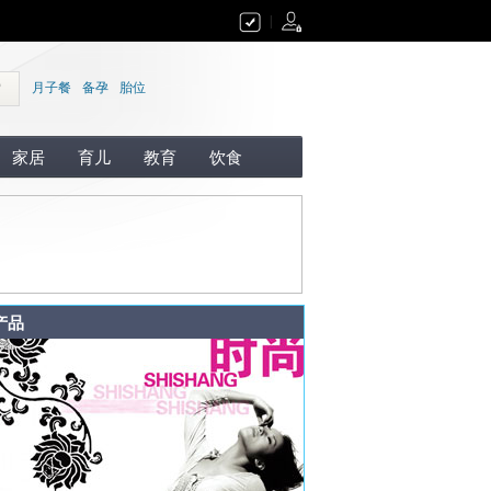
|
索
月子餐
备孕
胎位
家居
育儿
教育
饮食
产品