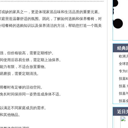
可或缺的家具之一，更是体现家居品味和生活品质的重要元素。
家庭营造温馨舒适的氛围。因此，了解如何选购和保养餐椅，对
介绍餐椅的选购知识以及保养清洁的方法，帮助您打造一个既美
经典
性强，但价格较高，需要定期维护。
欧洲儿
时间使用后容易生锈，需定期上油保养。
全球首
重能力有限，不适合放置重物。
专为Ul
脏易磨损，需要定期清洗。
技嘉R
技嘉 3
保用餐时有足够的活动空间。
技嘉与
避免长时间保持同一姿势造成身体不适。
技嘉全新
，以满足不同家庭成员的需求。
近日
具和其他物品。