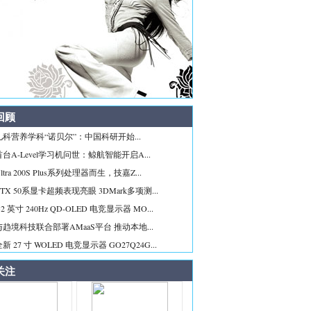
回顾
科营养学科“诺贝尔”：中国科研开始...
台A-Level学习机问世：鲸航智能开启A...
tra 200S Plus系列处理器而生，技嘉Z...
TX 50系显卡超频表现亮眼 3DMark多项测...
2 英寸 240Hz QD-OLED 电竞显示器 MO...
趋境科技联合部署AMaaS平台 推动本地...
 27 寸 WOLED 电竞显示器 GO27Q24G...
关注