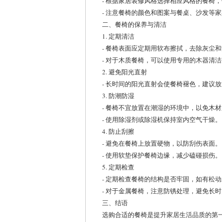
- 根据家居装修风格选择相应风格的餐椅
- 注意餐椅的颜色和图案与餐桌、沙发等
二、餐椅的保养与清洁
1. 定期清洁
- 餐椅表面应定期用软布擦拭，去除灰尘
- 对于木质餐椅，可以使用专用的木器清
2. 避免阳光直射
- 长时间的阳光直射会使餐椅褪色，建议
3. 防潮防湿
- 餐椅不宜放置在潮湿的环境中，以免木
- 使用除湿剂或除湿机保持室内空气干燥。
4. 防止刮擦
- 避免在餐椅上放置硬物，以防刮伤表面。
- 使用软垫保护餐椅边缘，减少磕碰损伤。
5. 定期检查
- 定期检查餐椅的结构是否牢固，如有松
- 对于金属餐椅，注意防锈处理，避免长
三、结语
选购合适的餐椅是提升家居生活品质的第