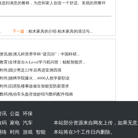
挑选到满意的餐椅，为您和家人创造一个舒适、美观的用餐环
.
下一篇：
柏木家具的介绍-柏木家具的清洁与...
资讯
]
欧洲儿科营养学科“诺贝尔”：中国科研...
教育
]
全球首台A-Level学习机问世：鲸航智能开...
时尚
]
国少男足22年后再进亚洲四强
时尚
]
烧烤学院爆火，4000人抢学新职业
时尚
]
旧房坠楼事故催生智能安防新需求
数码
]
电动车头盔存放妙招与数码配件指南
资讯
公益
环保
数码
家电
汽车
本站部分资源来自网友上传，如果无意
网络
时尚
游戏
智能
本站将在3个工作日内删除。