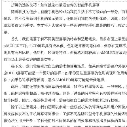
折屏的选购技巧：如何挑选出最适合你的智能手机屏幕
随着科技的进步，智能手机已经成为我们生活中不可或缺的一部分。而
屏幕，它不仅关系到手机的显示效果，还影响到我们的使用体验。因此，如
幕就显得尤为重要。本文将为大家分享一些选购智能手机屏幕的技巧，帮助
幕。
首先，我们需要了解不同类型屏幕的特点和适用场景。目前市面上常见的屏
AMOLED三种。LCD屏幕具有成本低、色彩还原度高等优点，但存在亮度不
则具有高对比度、低功耗、轻薄等特点，但价格相对较高；AMOLED屏幕则兼
前市场上最受欢迎的屏幕类型。
接下来，我们需要考虑自己的需求和使用场景。如果你经常需要户外使
么OLED屏幕可能是一个更好的选择；如果你更注重屏幕的色彩表现和使用寿
你；如果你追求轻薄便携，那么AMOLED屏幕可能是最佳选择。
此外，我们还需要考虑屏幕的分辨率、触控采样率等因素。一般来说，
晰；触控采样率越高，操作越流畅。但是，过高的分辨率和触控采样率可能
快等问题。因此，在选择屏幕时，需要根据自己的需求和预算进行权衡。
除了以上因素外，我们还可以参考一些权威机构的评测结果和用户评价
科技媒体发布的手机屏幕评测报告，了解不同品牌和型号手机屏幕的性能表
像论坛的用户评价，了解他们对不同屏幕的拍照效果和视频播放体验的看法