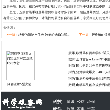
最后，我们还需要关注一些细节问题。例如，屏幕的边框宽度、厚度以
观和手感。因此，在购买时需要仔细比较不同品牌和型号手机的这些参数，
总之，选购智能手机屏幕需要综合考虑多个因素，包括屏幕类型、分辨
有通过充分的了解和比较，才能找到最适合自己的屏幕，享受到更好的使用
关键词：
上一篇：
转椅的清洁与保养-转椅的选购知识...
下一篇：
折叠椅的保养
[
资讯
]
欧洲儿科营养学科“诺贝尔
[
教育
]
全球首台A-Level学习
[
时尚
]
国少男足22年后再进亚
[
时尚
]
烧烤学院爆火，4000
[
时尚
]
旧房坠楼事故催生智能
阿丽亚娜5型火箭...
[
数码
]
电动车头盔存放妙招与
科技
资讯
公益
环保
硬件
数码
家电
汽车