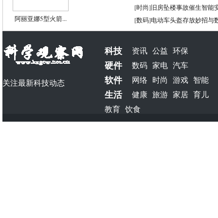
[
时尚
]
旧房坠楼事故催生智能
阿丽亚娜5型火箭...
[
数码
]
电动车头盔存放妙招与
科技
资讯
公益
环保
硬件
数码
家电
汽车
软件
网络
时尚
游戏
智能
关注最新科技动态
生活
健康
旅游
家居
育儿
教育
饮食