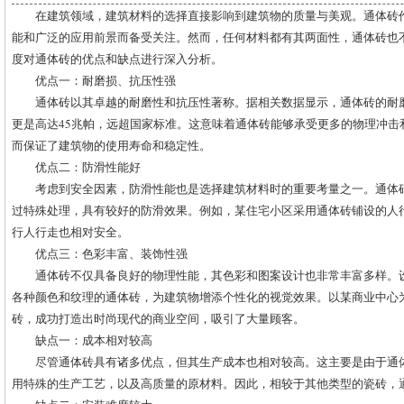
在建筑领域，建筑材料的选择直接影响到建筑物的质量与美观。通体砖
能和广泛的应用前景而备受关注。然而，任何材料都有其两面性，通体砖也
度对通体砖的优点和缺点进行深入分析。
优点一：耐磨损、抗压性强
通体砖以其卓越的耐磨性和抗压性著称。据相关数据显示，通体砖的耐
更是高达45兆帕，远超国家标准。这意味着通体砖能够承受更多的物理冲击
而保证了建筑物的使用寿命和稳定性。
优点二：防滑性能好
考虑到安全因素，防滑性能也是选择建筑材料时的重要考量之一。通体
过特殊处理，具有较好的防滑效果。例如，某住宅小区采用通体砖铺设的人
行人行走也相对安全。
优点三：色彩丰富、装饰性强
通体砖不仅具备良好的物理性能，其色彩和图案设计也非常丰富多样。
各种颜色和纹理的通体砖，为建筑物增添个性化的视觉效果。以某商业中心
砖，成功打造出时尚现代的商业空间，吸引了大量顾客。
缺点一：成本相对较高
尽管通体砖具有诸多优点，但其生产成本也相对较高。这主要是由于通
用特殊的生产工艺，以及高质量的原材料。因此，相较于其他类型的瓷砖，