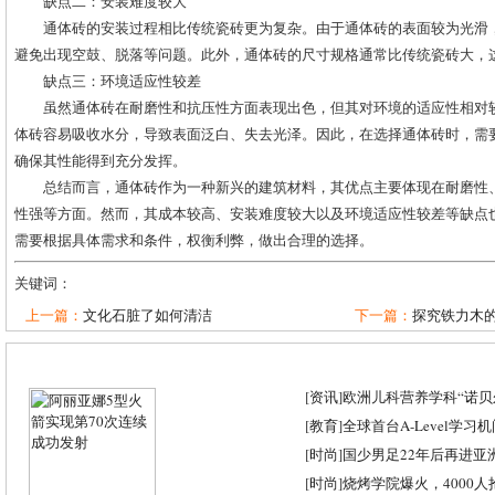
缺点二：安装难度较大
通体砖的安装过程相比传统瓷砖更为复杂。由于通体砖的表面较为光滑
避免出现空鼓、脱落等问题。此外，通体砖的尺寸规格通常比传统瓷砖大，
缺点三：环境适应性较差
虽然通体砖在耐磨性和抗压性方面表现出色，但其对环境的适应性相对
体砖容易吸收水分，导致表面泛白、失去光泽。因此，在选择通体砖时，需
确保其性能得到充分发挥。
总结而言，通体砖作为一种新兴的建筑材料，其优点主要体现在耐磨性
性强等方面。然而，其成本较高、安装难度较大以及环境适应性较差等缺点
需要根据具体需求和条件，权衡利弊，做出合理的选择。
关键词：
上一篇：
文化石脏了如何清洁
下一篇：
探究铁力木的
[
资讯
]
欧洲儿科营养学科“诺贝尔
[
教育
]
全球首台A-Level学习
[
时尚
]
国少男足22年后再进亚
[
时尚
]
烧烤学院爆火，4000