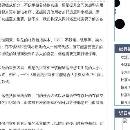
重要组成部分，不仅承担着储物功能，更是提升空间美感和实用
看起来更加整洁有序，还能提升使用者的舒适度和幸福感。因
和功能至关重要。接下来，我们将深入探讨浴室柜需要了解的各
键因素。常见的材质包括实木、PVC、不锈钢、玻璃等。实木
洁；而不锈钢和玻璃材质则给人一种现代感，但可能需要更多的
经典
和温暖的触感而受到许多人的喜爱，但也需要定期打蜡保养。
欧洲儿
全球首
匹配的重要因素。理想的浴室柜应该能够适应您卫生间的大小，
专为Ul
置。例如，一个1.8米宽的浴室柜可能适合大多数标准卫生间，
技嘉R
的款式。
技嘉 3
技嘉与
。这包括抽屉的深度、门的开合方式以及是否带有额外的存储空
好的组织能力，而带有挂杆的浴室柜则可以方便地悬挂毛巾或浴
技嘉全新
近日
确保浴室柜具有足够的承重能力，以防止在使用过程中倾倒。此