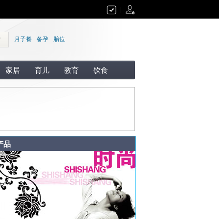
|
索
月子餐
备孕
胎位
家居
育儿
教育
饮食
产品