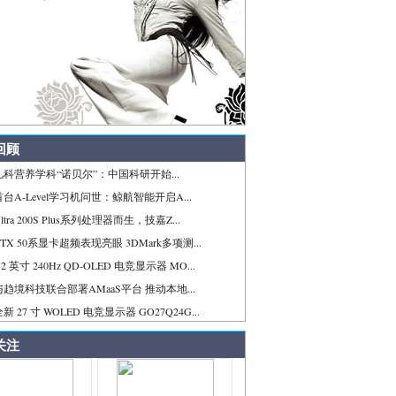
回顾
科营养学科“诺贝尔”：中国科研开始...
台A-Level学习机问世：鲸航智能开启A...
tra 200S Plus系列处理器而生，技嘉Z...
TX 50系显卡超频表现亮眼 3DMark多项测...
2 英寸 240Hz QD-OLED 电竞显示器 MO...
趋境科技联合部署AMaaS平台 推动本地...
 27 寸 WOLED 电竞显示器 GO27Q24G...
关注