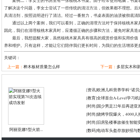
案例二：李女士的书房里有一张核桃木书桌。由于经常使用电脑，书桌
了解决这个问题，李女士尝试了一些传统的清洁方法，但效果都不理想。后
具清洁剂，按照说明进行了清洁。经过一番努力，书桌表面的油渍被彻底清
通过以上两个案例，我们可以看到，正确的清理方法对于保持核桃木家
因此，我们在清理核桃木家具时，应遵循正确的步骤和方法，避免对家具造
最后，我想提醒大家，虽然核桃木家具具有很高的观赏价值和实用价值
养和维护。只有这样，才能让它们陪伴我们更长时间，为我们的生活增添更
关键词：
上一篇：
桦木板材质量怎么样
下一篇：
多层实木和新
[
资讯
]
欧洲儿科营养学科“诺贝尔
[
教育
]
全球首台A-Level学习
[
时尚
]
国少男足22年后再进亚
[
时尚
]
烧烤学院爆火，4000
[
时尚
]
旧房坠楼事故催生智能
阿丽亚娜5型火箭...
[
数码
]
电动车头盔存放妙招与