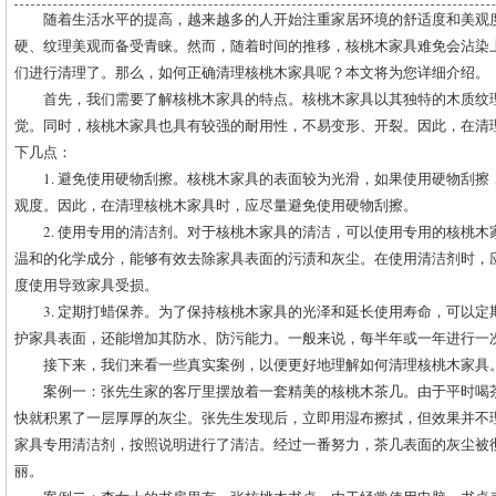
随着生活水平的提高，越来越多的人开始注重家居环境的舒适度和美观
硬、纹理美观而备受青睐。然而，随着时间的推移，核桃木家具难免会沾染
们进行清理了。那么，如何正确清理核桃木家具呢？本文将为您详细介绍。
首先，我们需要了解核桃木家具的特点。核桃木家具以其独特的木质纹
觉。同时，核桃木家具也具有较强的耐用性，不易变形、开裂。因此，在清
下几点：
1. 避免使用硬物刮擦。核桃木家具的表面较为光滑，如果使用硬物刮
观度。因此，在清理核桃木家具时，应尽量避免使用硬物刮擦。
2. 使用专用的清洁剂。对于核桃木家具的清洁，可以使用专用的核桃
温和的化学成分，能够有效去除家具表面的污渍和灰尘。在使用清洁剂时，
度使用导致家具受损。
3. 定期打蜡保养。为了保持核桃木家具的光泽和延长使用寿命，可以
护家具表面，还能增加其防水、防污能力。一般来说，每半年或一年进行一
接下来，我们来看一些真实案例，以便更好地理解如何清理核桃木家具
案例一：张先生家的客厅里摆放着一套精美的核桃木茶几。由于平时喝
快就积累了一层厚厚的灰尘。张先生发现后，立即用湿布擦拭，但效果并不
家具专用清洁剂，按照说明进行了清洁。经过一番努力，茶几表面的灰尘被
丽。