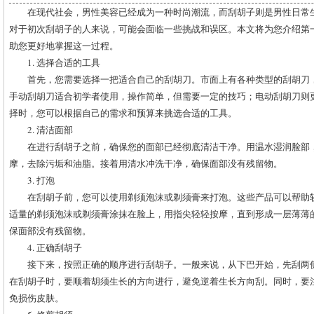
在现代社会，男性美容已经成为一种时尚潮流，而刮胡子则是男性日常
对于初次刮胡子的人来说，可能会面临一些挑战和误区。本文将为您介绍第
助您更好地掌握这一过程。
1. 选择合适的工具
首先，您需要选择一把适合自己的刮胡刀。市面上有各种类型的刮胡刀
手动刮胡刀适合初学者使用，操作简单，但需要一定的技巧；电动刮胡刀则
择时，您可以根据自己的需求和预算来挑选合适的工具。
2. 清洁面部
在进行刮胡子之前，确保您的面部已经彻底清洁干净。用温水湿润脸部
摩，去除污垢和油脂。接着用清水冲洗干净，确保面部没有残留物。
3. 打泡
在刮胡子前，您可以使用剃须泡沫或剃须膏来打泡。这些产品可以帮助
适量的剃须泡沫或剃须膏涂抹在脸上，用指尖轻轻按摩，直到形成一层薄薄
保面部没有残留物。
4. 正确刮胡子
接下来，按照正确的顺序进行刮胡子。一般来说，从下巴开始，先刮两
在刮胡子时，要顺着胡须生长的方向进行，避免逆着生长方向刮。同时，要
免损伤皮肤。