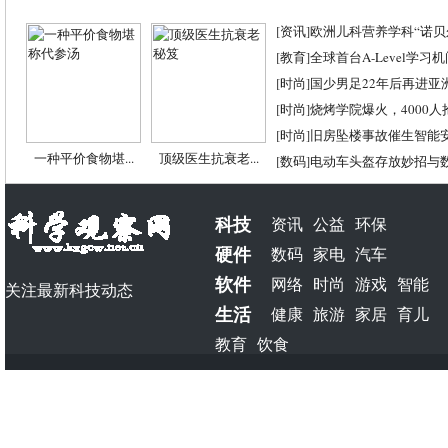
[
资讯
]
欧洲儿科营养学科“诺贝尔
[
教育
]
全球首台A-Level学习
[
时尚
]
国少男足22年后再进亚
[
时尚
]
烧烤学院爆火，4000
[
时尚
]
旧房坠楼事故催生智能
一种平价食物堪...
顶级医生抗衰老...
[
数码
]
电动车头盔存放妙招与
科技
资讯
公益
环保
硬件
数码
家电
汽车
软件
网络
时尚
游戏
智能
关注最新科技动态
生活
健康
旅游
家居
育儿
教育
饮食