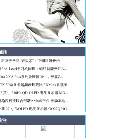
回顾
科营养学科“诺贝尔”：中国科研开始...
台A-Level学习机问世：鲸航智能开启A...
tra 200S Plus系列处理器而生，技嘉Z...
TX 50系显卡超频表现亮眼 3DMark多项测...
2 英寸 240Hz QD-OLED 电竞显示器 MO...
趋境科技联合部署AMaaS平台 推动本地...
 27 寸 WOLED 电竞显示器 GO27Q24G...
关注