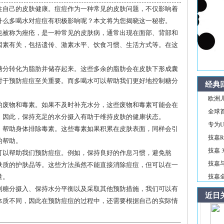
注自己的皮肤健康。痘痘作为一种常见的皮肤问题，不仅影响着
什么多喝水对痘痘有积极影响呢？本文将为您揭晓这一秘密。
也被称为痤疮，是一种常见的皮肤病，通常出现在面部、背部和
因素有关，包括遗传、激素水平、饮食习惯、生活方式等。在这
糖分转化为脂肪并储存起来。这些多余的脂肪会在皮肤下形成囊
对于预防痘痘至关重要。而多喝水可以帮助我们更好地控制糖分
经典
欧洲儿
的废物和毒素。如果不及时补充水分，这些废物和毒素可能会在
全球首
。因此，保持充足的水分摄入有助于维持皮肤的健康状态。
专为Ul
，帮助身体排除毒素。这些毒素如果积累在皮肤表面，同样会引
技嘉R
的帮助。
技嘉 3
可以帮助我们预防痘痘。例如，保持良好的作息习惯，避免熬
技嘉与
肤质的护肤品等。这些方法虽然不能直接消除痘痘，但可以在一
量。
技嘉全新
制糖分摄入、保持水分平衡以及采取其他预防措施，我们可以有
近日
体质不同，因此在预防痘痘的过程中，还需要根据自己的实际情