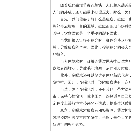
随着现代生活节奏的加快，人们越来越关
人们的外貌，还可能带来心理压力。那么，为
首先，我们需要了解什么是痘痘。痘痘，
胸部等皮脂腺丰富的区域。痘痘的形成与多种
其中，饮食因素是一个重要的影响因素。
当我们摄入过多的糖分时，身体会将这些
肿，导致痘痘的产生。因此，控制糖分的摄入
的摄入。
当人体缺水时，肾脏会通过尿液排出体内
皮肤表面堆积，导致毛孔堵塞，从而引发痘痘
此外，多喝水还可以促进身体的新陈代谢
发痘痘。因此，多喝水对于预防痘痘也有一定
当然，除了多喝水外，还有其他一些方法
夜；保持心情愉悦，减少压力；选择适合自己
定程度上缓解痘痘带来的不适感，提高生活质
总之，多喝水对痘痘有积极影响。通过控
效地预防和减少痘痘的发生。当然，每个人的
况进行调整和选择。