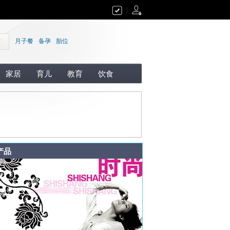
|
索
月子餐
备孕
胎位
家居
育儿
教育
饮食
产品