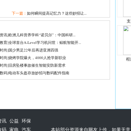
下一篇：
如何瞬间提高记忆力？这些妙招让...
支
资讯
]
欧洲儿科营养学科“诺贝尔”：中国科研...
教育
]
全球首台A-Level学习机问世：鲸航智能开...
时尚
]
国少男足22年后再进亚洲四强
时尚
]
烧烤学院爆火，4000人抢学新职业
程
时尚
]
旧房坠楼事故催生智能安防新需求
数码
]
电动车头盔存放妙招与数码配件指南
资讯
公益
环保
数码
家电
汽车
本站部分资源来自网友上传，如果无意