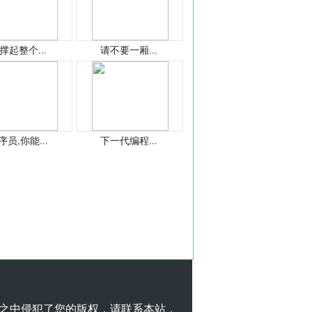
撑起整个...
请不要一厢...
序员,你能...
下一代编程...
之中侵犯了您的版权，请联系本站，