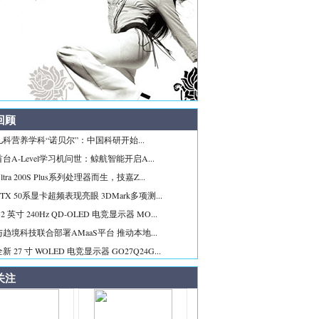
回顾
科营养学科“诺贝尔”：中国科研开始...
台A-Level学习机问世：鲸航智能开启A...
tra 200S Plus系列处理器而生，技嘉Z...
TX 50系显卡超频表现亮眼 3DMark多项测...
2 英寸 240Hz QD-OLED 电竞显示器 MO...
趋境科技联合部署AMaaS平台 推动本地...
 27 寸 WOLED 电竞显示器 GO27Q24G...
关注