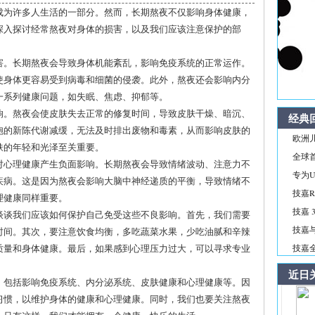
成为许多人生活的一部分。然而，长期熬夜不仅影响身体健康，
深入探讨经常熬夜对身体的损害，以及我们应该注意保护的部
害。长期熬夜会导致身体机能紊乱，影响免疫系统的正常运作。
使身体更容易受到病毒和细菌的侵袭。此外，熬夜还会影响内分
一系列健康问题，如失眠、焦虑、抑郁等。
响。熬夜会使皮肤失去正常的修复时间，导致皮肤干燥、暗沉、
经典
胞的新陈代谢减缓，无法及时排出废物和毒素，从而影响皮肤的
欧洲儿
肤的年轻和光泽至关重要。
全球首
对心理健康产生负面影响。长期熬夜会导致情绪波动、注意力不
专为Ul
疾病。这是因为熬夜会影响大脑中神经递质的平衡，导致情绪不
技嘉R
理健康同样重要。
技嘉 3
谈谈我们应该如何保护自己免受这些不良影响。首先，我们需要
技嘉与
时间。其次，要注意饮食均衡，多吃蔬菜水果，少吃油腻和辛辣
质量和身体健康。最后，如果感到心理压力过大，可以寻求专业
技嘉全新
近日
，包括影响免疫系统、内分泌系统、皮肤健康和心理健康等。因
习惯，以维护身体的健康和心理健康。同时，我们也要关注熬夜