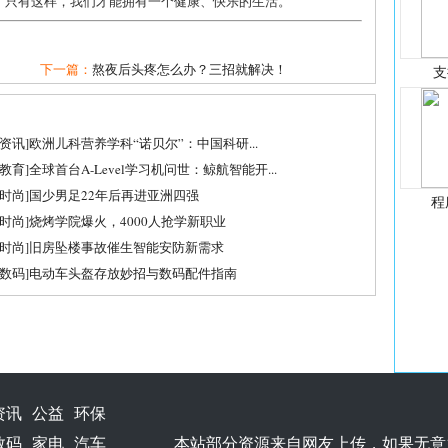
。只有这样，我们才能拥有一个健康、快乐的生活。
下一篇：
熬夜后头疼怎么办？三招就解决！
支
资讯
]
欧洲儿科营养学科“诺贝尔”：中国科研...
教育
]
全球首台A-Level学习机问世：鲸航智能开...
时尚
]
国少男足22年后再进亚洲四强
程
时尚
]
烧烤学院爆火，4000人抢学新职业
时尚
]
旧房坠楼事故催生智能安防新需求
数码
]
电动车头盔存放妙招与数码配件指南
资讯
公益
环保
数码
家电
汽车
本站部分资源来自网友上传，如果无意