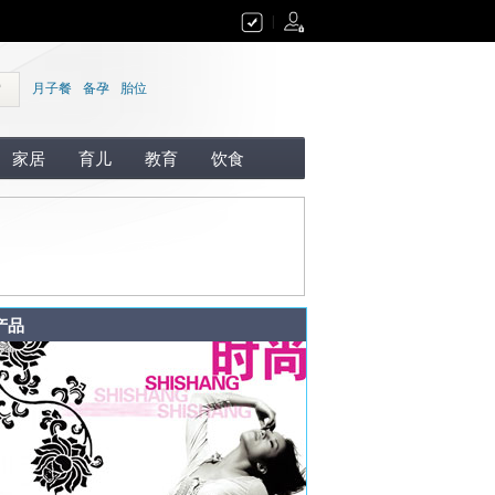
|
索
月子餐
备孕
胎位
家居
育儿
教育
饮食
产品