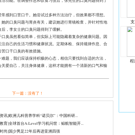
自洁功能。在调整作息和饮食习惯后，张先生的口臭问题得到了
经常感到口苦口干。她尝试过多种方法治疗，但效果都不理想。
支
，她的口臭问题与胃炎有关，建议她进行胃镜检查，并针对性地
食后，李女士的口臭问题得到了缓解。
干口臭虽然看似简单，但实际上可能隐藏着复杂的健康问题。因
关注自己的生活习惯和健康状况。定期体检、保持规律作息、合
口苦口干口臭的有效措施。
一难题，我们应该保持积极的心态，相信只要找到合适的方法，
程
会关爱自己，关注身体健康，这样才能拥有一个清新的口气和愉
下一篇：没有了！
资讯
]
欧洲儿科营养学科“诺贝尔”：中国科研...
教育
]
全球首台A-Level学习机问世：鲸航智能开...
时尚
]
国少男足22年后再进亚洲四强