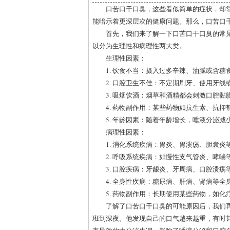
口苦口干口臭，这些看似简单的症状，却
能暗示着更深层次的健康问题。那么，口苦口
首先，我们来了解一下口苦口干口臭的常见
以分为生理性和病理性两大类。
生理性因素：
1. 饮食不当：摄入过多辛辣、油腻或含
2. 口腔卫生不佳：不定期刷牙、使用牙
3. 吸烟饮酒：烟草和酒精都会刺激口腔黏
4. 药物副作用：某些药物如抗生素、抗
5. 年龄因素：随着年龄增长，唾液分泌
病理性因素：
1. 消化系统疾病：胃炎、胃溃疡、胆囊
2. 呼吸系统疾病：如慢性支气管炎、哮
3. 口腔疾病：牙龈炎、牙周病、口腔溃
4. 全身性疾病：糖尿病、肝病、肾病等
5. 药物副作用：长期使用某些药物，如
了解了口苦口干口臭的可能原因后，我们
班到深夜。他发现自己的口气越来越重，有时