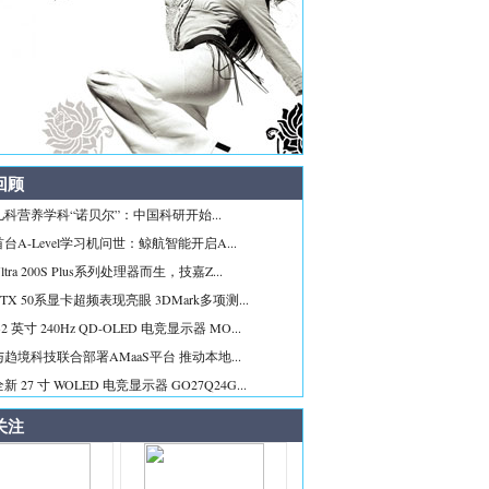
回顾
科营养学科“诺贝尔”：中国科研开始...
台A-Level学习机问世：鲸航智能开启A...
tra 200S Plus系列处理器而生，技嘉Z...
TX 50系显卡超频表现亮眼 3DMark多项测...
2 英寸 240Hz QD-OLED 电竞显示器 MO...
趋境科技联合部署AMaaS平台 推动本地...
 27 寸 WOLED 电竞显示器 GO27Q24G...
关注