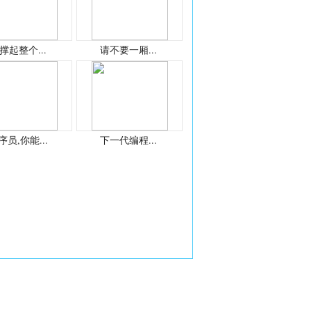
撑起整个...
请不要一厢...
序员,你能...
下一代编程...