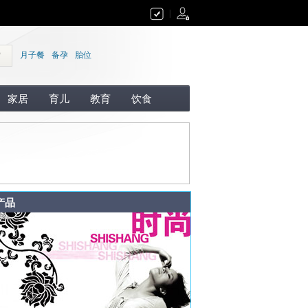
|
索
月子餐
备孕
胎位
家居
育儿
教育
饮食
产品