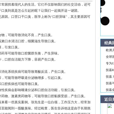
常常困扰着现代人的生活。它们不仅影响我们的社交活动，还可
干口臭到底是怎么引起的呢？让我们一起揭开这一谜团。
原因。口苦口干口臭，医学上称为“口腔异味”，其主要原因可
糖食物，可能导致消化不良，产生口臭。
线或漱口水清洁口腔，细菌滋生导致口臭。
经典
膜，引发口臭。
欧洲儿
抑郁药等可能导致口腔菌群失衡，产生异味。
全球首
减少，口腔自洁能力下降，容易产生口臭。
专为Ul
技嘉R
炎等消化系统疾病可能导致胃酸反流，产生口臭。
技嘉 3
喘等，可能导致呼吸道分泌物增多，引起口臭。
技嘉与
疡等口腔疾病也可能导致口臭。
全身性疾病会影响唾液分泌和口腔自洁功能，引发口臭。
技嘉全新
化疗药物、激素类药物等，可能导致口腔黏膜受损，产生口臭。
近日
再来看一些真实案例。张先生是一位白领，工作压力大，经常加
甚至能闻到一股酸臭味。经过检查，医生告诉他这是由于长期熬