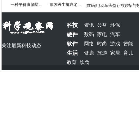
一种平价食物堪...
顶级医生抗衰老...
[
数码
]
电动车头盔存放妙招与
科技
资讯
公益
环保
硬件
数码
家电
汽车
软件
网络
时尚
游戏
智能
关注最新科技动态
生活
健康
旅游
家居
育儿
教育
饮食