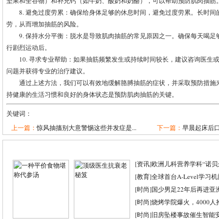
坚果和全谷物）和补充钙（如牛奶、酸奶和奶酪），可以帮助预防肌肉抽筋
8. 避免过度劳累：确保给身体足够的休息时间，避免过度劳累。长时
劳，从而增加抽筋的风险。
9. 保持水分平衡：脱水是导致肌肉抽筋的常见原因之一。确保每天喝
行剧烈运动后。
10. 寻求专业帮助：如果抽筋频繁发生或持续时间较长，建议咨询医生
问题并获得专业的治疗建议。
通过上述方法，我们可以有效地缓解胳膊抽筋的症状，并采取预防措施
持健康的生活习惯和良好的身体状态是预防肌肉抽筋的关键。
关键词：
上一篇：
惊风抽搐别大意警惕这些并发症是...
下一篇：
早晨起床后口
[
资讯
]
欧洲儿科营养学科“诺贝尔
[
教育
]
全球首台A-Level学习
[
时尚
]
国少男足22年后再进亚
[
时尚
]
烧烤学院爆火，4000
[
时尚
]
旧房坠楼事故催生智能