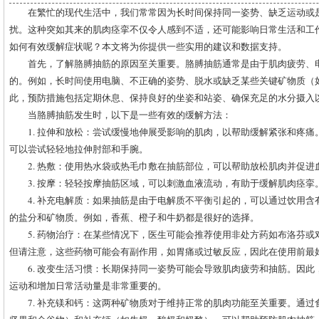
在繁忙的现代生活中，我们常常因为长时间保持同一姿势、缺乏运动或
扰。这种突如其来的肌肉痉挛不仅令人感到不适，还可能影响日常生活和工
如何有效缓解症状呢？本文将为你提供一些实用的建议和数据支持。
首先，了解胳膊抽筋的原因至关重要。胳膊抽筋通常是由于肌肉疲劳、
的。例如，长时间使用电脑、不正确的姿势、脱水或缺乏某些关键矿物质（
此，预防措施包括定期休息、保持良好的坐姿和站姿、确保充足的水分摄入
当胳膊抽筋发生时，以下是一些有效的缓解方法：
1. 拉伸和放松：尝试缓慢地伸展受影响的肌肉，以帮助缓解紧张和疼
可以尝试轻轻地拉伸肘部和手腕。
2. 热敷：使用热水袋或热毛巾敷在抽筋部位，可以帮助放松肌肉并促进
3. 按摩：轻轻按摩抽筋区域，可以刺激血液流动，有助于缓解肌肉痉挛
4. 补充电解质：如果抽筋是由于电解质不平衡引起的，可以通过饮用
的盐分和矿物质。例如，香蕉、橙子和牛奶都是很好的选择。
5. 药物治疗：在某些情况下，医生可能会推荐使用非处方药如布洛芬
但请注意，这些药物可能会有副作用，如胃痛或过敏反应，因此在使用前最
6. 改变生活习惯：长期保持同一姿势可能会导致肌肉疲劳和抽筋。因
运动和增加日常活动量是非常重要的。
7. 补充镁和钙：这两种矿物质对于维持正常的肌肉功能至关重要。通