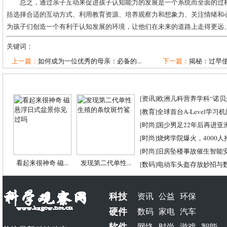
总之，通过亲子互动来促进孩子认知能力的发展是一个系统而全面的过
括选择合适的互动方式、利用教育资源、培养观察力和想象力、关注情绪和
为孩子们创造一个有利于认知发展的环境，让他们在未来的道路上走得更远
关键词：
上一篇：
如何成为一位优秀的母亲：必备的...
下一篇：
揭秘：过早使
[
资讯
]
欧洲儿科营养学科“诺贝尔
[
教育
]
全球首台A-Level学习
[
时尚
]
国少男足22年后再进亚
[
时尚
]
烧烤学院爆火，4000
[
时尚
]
旧房坠楼事故催生智能
看起来很神奇 磁...
发现第二代单性...
[
数码
]
电动车头盔存放妙招与
科技
资讯
公益
环保
硬件
数码
家电
汽车
软件
网络
时尚
游戏
智能