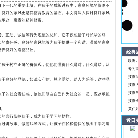
育下一代的重要土壤。在孩子的成长过程中，家庭环境的影响不
，良好的家风更是其德育教育的基石。本文将深入探讨良好家风
传承这一宝贵的精神财富。
爱、互助、诚信等行为规范的总和。它不仅包括了对长辈的尊
会的责任感。良好的家风能够为孩子提供一个和谐、温馨的家庭
培养良好的道德品质。
经典
欧洲儿
帮助孩子树立正确的价值观，使他们懂得什么是对，什么是错，从
专为Ul
技嘉R
养孩子良好的品德，如诚实守信、尊老爱幼、助人为乐等，这些品
技嘉 3
技嘉与
强孩子的社会责任感，使他们明白自己作为社会的一员，应该承担
技嘉全新
风
黄仁
自己的言行影响孩子，成为孩子学习的榜样。
近日
，通过讲故事、做游戏等方式，让孩子在轻松愉快的氛围中学习道