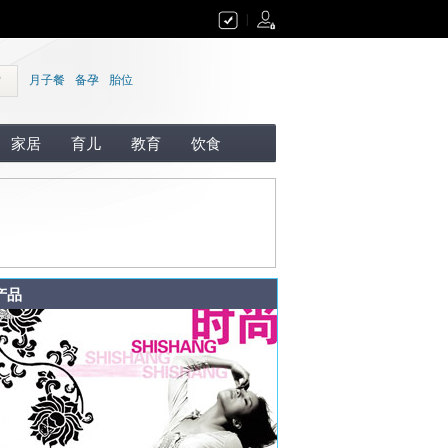
|
索
月子餐
备孕
胎位
家居
育儿
教育
饮食
产品