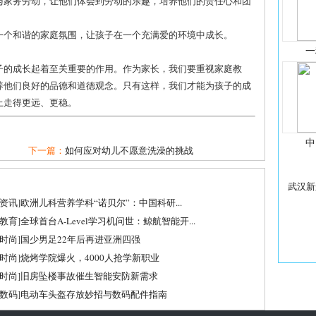
参与家务劳动，让他们体会到劳动的乐趣，培养他们的责任心和团
造一个和谐的家庭氛围，让孩子在一个充满爱的环境中成长。
一
子的成长起着至关重要的作用。作为家长，我们要重视家庭教
养他们良好的品德和道德观念。只有这样，我们才能为孩子的成
上走得更远、更稳。
中
下一篇：
如何应对幼儿不愿意洗澡的挑战
武汉新
资讯
]
欧洲儿科营养学科“诺贝尔”：中国科研...
教育
]
全球首台A-Level学习机问世：鲸航智能开...
时尚
]
国少男足22年后再进亚洲四强
时尚
]
烧烤学院爆火，4000人抢学新职业
时尚
]
旧房坠楼事故催生智能安防新需求
数码
]
电动车头盔存放妙招与数码配件指南