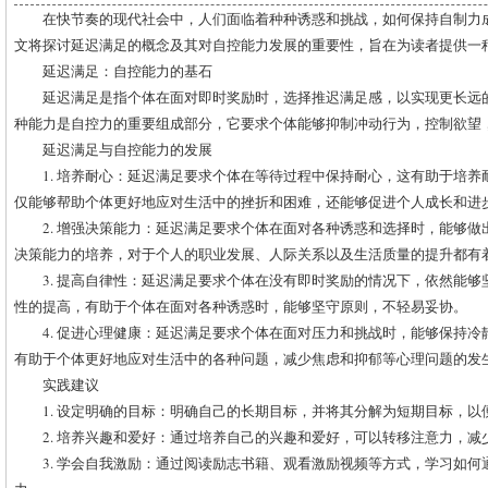
在快节奏的现代社会中，人们面临着种种诱惑和挑战，如何保持自制力
文将探讨延迟满足的概念及其对自控能力发展的重要性，旨在为读者提供一
延迟满足：自控能力的基石
延迟满足是指个体在面对即时奖励时，选择推迟满足感，以实现更长远
种能力是自控力的重要组成部分，它要求个体能够抑制冲动行为，控制欲望
延迟满足与自控能力的发展
1. 培养耐心：延迟满足要求个体在等待过程中保持耐心，这有助于培
仅能够帮助个体更好地应对生活中的挫折和困难，还能够促进个人成长和进
2. 增强决策能力：延迟满足要求个体在面对各种诱惑和选择时，能够
决策能力的培养，对于个人的职业发展、人际关系以及生活质量的提升都有
3. 提高自律性：延迟满足要求个体在没有即时奖励的情况下，依然能
性的提高，有助于个体在面对各种诱惑时，能够坚守原则，不轻易妥协。
4. 促进心理健康：延迟满足要求个体在面对压力和挑战时，能够保持
有助于个体更好地应对生活中的各种问题，减少焦虑和抑郁等心理问题的发
实践建议
1. 设定明确的目标：明确自己的长期目标，并将其分解为短期目标，
2. 培养兴趣和爱好：通过培养自己的兴趣和爱好，可以转移注意力，
3. 学会自我激励：通过阅读励志书籍、观看激励视频等方式，学习如