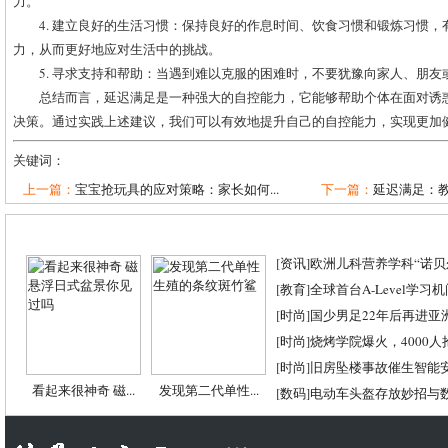
力。
4. 建立良好的生活习惯：保持良好的作息时间、饮食习惯和锻炼习惯
力，从而更好地应对生活中的挑战。
5. 寻求支持和帮助：当遇到难以克服的困难时，不要犹豫向家人、朋
总结而言，延迟满足是一种强大的自控能力，它能够帮助个体在面对诱
决策。通过实践上述建议，我们可以有效地提升自己的自控能力，实现更加
关键词：
上一篇：
宝宝抢玩具的应对策略：家长如何...
下一篇：
延迟满足：教
[
资讯
]
欧洲儿科营养学科“诺贝尔
[
教育
]
全球首台A-Level学习
[
时尚
]
国少男足22年后再进亚
[
时尚
]
烧烤学院爆火，4000
[
时尚
]
旧房坠楼事故催生智能
看起来很神奇 磁...
发现第二代单性...
[
数码
]
电动车头盔存放妙招与