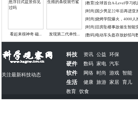
[
教育
]
全球首台A-Level学习
[
时尚
]
国少男足22年后再进亚
[
时尚
]
烧烤学院爆火，4000
[
时尚
]
旧房坠楼事故催生智能
看起来很神奇 磁...
发现第二代单性...
[
数码
]
电动车头盔存放妙招与
科技
资讯
公益
环保
硬件
数码
家电
汽车
软件
网络
时尚
游戏
智能
关注最新科技动态
生活
健康
旅游
家居
育儿
教育
饮食