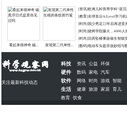
[
资讯
]
欧洲儿科营养学科“诺贝尔
[
教育
]
全球首台A-Level学习
[
时尚
]
国少男足22年后再进亚
[
时尚
]
烧烤学院爆火，4000
[
时尚
]
旧房坠楼事故催生智能
看起来很神奇 磁...
发现第二代单性...
[
数码
]
电动车头盔存放妙招与
科技
资讯
公益
环保
硬件
数码
家电
汽车
软件
网络
时尚
游戏
智能
关注最新科技动态
生活
健康
旅游
家居
育儿
教育
饮食