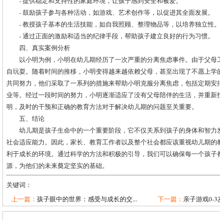
- 提供稳定和支持性的家庭环境，让孩子感到安全和被爱。
- 鼓励孩子参与各种活动，如游戏、艺术创作等，以促进其全面发展。
- 教授孩子基本的生活技能，如自我照顾、整理物品等，以培养独立性
- 通过正面的激励和适当的纪律手段，帮助孩子建立良好的行为习惯。
四、真实案例分析
以小明为例，小明在幼儿期经历了一次严重的分离焦虑事件。由于父母
自玩耍。随着时间的推移，小明变得越来越依赖父母，甚至出现了不愿上学
共同努力，他们采取了一系列的措施来帮助小明克服分离焦虑，包括定期安
业等。经过一段时间的努力，小明逐渐适应了没有父母陪伴的生活，并重新
明，及时的干预和正确的教育方法对于解决幼儿期的问题至关重要。
五、结论
幼儿期是孩子生命中的一个重要阶段，它不仅关系到孩子的身体和智力
社会适应能力。因此，家长、教育工作者以及整个社会都应该重视幼儿期的
利于成长的环境。通过科学的方法和积极的引导，我们可以确保每一个孩子
源，为他们的未来奠定坚实的基础。
关键词：
上一篇：
孩子眼中的世界：感受与成长的交...
下一篇：
亲子游戏0-3