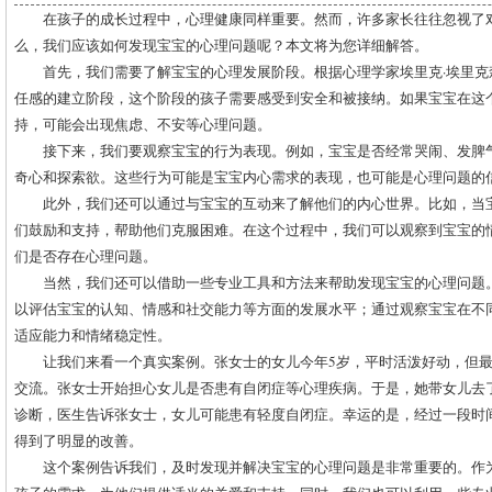
在孩子的成长过程中，心理健康同样重要。然而，许多家长往往忽视了
么，我们应该如何发现宝宝的心理问题呢？本文将为您详细解答。
首先，我们需要了解宝宝的心理发展阶段。根据心理学家埃里克·埃里克森
任感的建立阶段，这个阶段的孩子需要感受到安全和被接纳。如果宝宝在这
持，可能会出现焦虑、不安等心理问题。
接下来，我们要观察宝宝的行为表现。例如，宝宝是否经常哭闹、发脾
奇心和探索欲。这些行为可能是宝宝内心需求的表现，也可能是心理问题的
此外，我们还可以通过与宝宝的互动来了解他们的内心世界。比如，当
们鼓励和支持，帮助他们克服困难。在这个过程中，我们可以观察到宝宝的
们是否存在心理问题。
当然，我们还可以借助一些专业工具和方法来帮助发现宝宝的心理问题
以评估宝宝的认知、情感和社交能力等方面的发展水平；通过观察宝宝在不
适应能力和情绪稳定性。
让我们来看一个真实案例。张女士的女儿今年5岁，平时活泼好动，但
交流。张女士开始担心女儿是否患有自闭症等心理疾病。于是，她带女儿去
诊断，医生告诉张女士，女儿可能患有轻度自闭症。幸运的是，经过一段时
得到了明显的改善。
这个案例告诉我们，及时发现并解决宝宝的心理问题是非常重要的。作