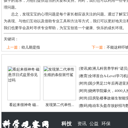
孩子的需求，为他们提供适当的关爱和支持。同时，我们也可以利用一些专
理问题。
总之，发现宝宝的心理问题是每个家长都应该关注的问题。通过了解宝
为表现、与他们互动以及借助专业工具和方法等方式，我们可以更好地关注
我们也要学会及时寻求专业帮助，为宝宝创造一个健康、快乐的成长环境。
关键词：
上一篇：
幼儿期是指
下一篇：
不能这样吓
[
资讯
]
欧洲儿科营养学科“诺贝尔
[
教育
]
全球首台A-Level学习
[
时尚
]
国少男足22年后再进亚
[
时尚
]
烧烤学院爆火，4000
[
时尚
]
旧房坠楼事故催生智能
看起来很神奇 磁...
发现第二代单性...
[
数码
]
电动车头盔存放妙招与
科技
资讯
公益
环保