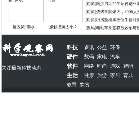
[
时尚
]
国少男足22年后再进亚
[
时尚
]
烧烤学院爆火，4000
[
时尚
]
旧房坠楼事故催生智能
当政策“潮水”...
嫌触摸屏太小？...
[
数码
]
电动车头盔存放妙招与
科技
资讯
公益
环保
硬件
数码
家电
汽车
软件
网络
时尚
游戏
智能
关注最新科技动态
生活
健康
旅游
家居
育儿
教育
饮食