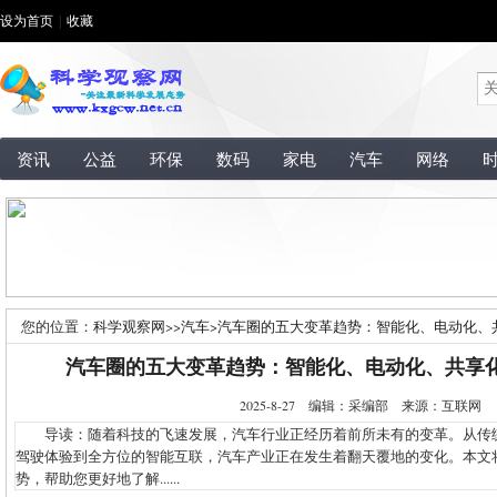
设为首页
|
收藏
资讯
公益
环保
数码
家电
汽车
网络
您的位置：
科学观察网
>>
汽车
>
汽车圈的五大变革趋势：智能化、电动化、
汽车圈的五大变革趋势：智能化、电动化、共享
2025-8-27 编辑：采编部 来源：互联网
导读：随着科技的飞速发展，汽车行业正经历着前所未有的变革。从传
驾驶体验到全方位的智能互联，汽车产业正在发生着翻天覆地的变化。本文
势，帮助您更好地了解......