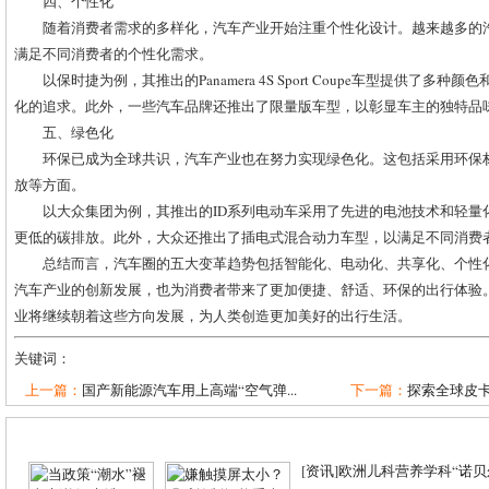
四、个性化
随着消费者需求的多样化，汽车产业开始注重个性化设计。越来越多的
满足不同消费者的个性化需求。
以保时捷为例，其推出的Panamera 4S Sport Coupe车型提供了
化的追求。此外，一些汽车品牌还推出了限量版车型，以彰显车主的独特品
五、绿色化
环保已成为全球共识，汽车产业也在努力实现绿色化。这包括采用环保
放等方面。
以大众集团为例，其推出的ID系列电动车采用了先进的电池技术和轻量
更低的碳排放。此外，大众还推出了插电式混合动力车型，以满足不同消费
总结而言，汽车圈的五大变革趋势包括智能化、电动化、共享化、个性
汽车产业的创新发展，也为消费者带来了更加便捷、舒适、环保的出行体验
业将继续朝着这些方向发展，为人类创造更加美好的出行生活。
关键词：
上一篇：
国产新能源汽车用上高端“空气弹...
下一篇：
探索全球皮卡
[
资讯
]
欧洲儿科营养学科“诺贝尔