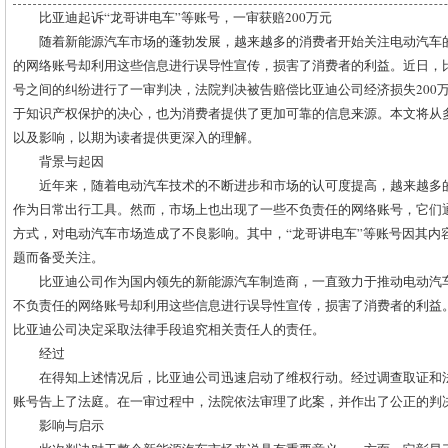
比亚迪起诉“龙哥讲电车”等账号，一审获赔200万元
随着新能源汽车市场的蓬勃发展，越来越多的消费者开始关注电动汽车
的网络账号却利用这些信息进行误导性宣传，损害了消费者的利益。近日，比
号之间的纠纷进行了一审判决，法院判决被告赔偿比亚迪公司经济损失200
于知识产权保护的决心，也为消费者提供了更加可靠的信息来源。本文将从
以及影响，以期为读者提供更深入的理解。
背景与起因
近年来，随着电动汽车技术的不断进步和市场的认可度提高，越来越多
作为日常出行工具。然而，市场上也出现了一些不负责任的网络账号，它们
方式，对电动汽车市场造成了不良影响。其中，“龙哥讲电车”等账号因其内
题而备受关注。
比亚迪公司作为国内领先的新能源汽车制造商，一直致力于推动电动汽
不负责任的网络账号却利用这些信息进行误导性宣传，损害了消费者的利益
比亚迪公司决定采取法律手段追究相关责任人的责任。
经过
在得知上述情况后，比亚迪公司迅速启动了维权行动。经过调查取证和法
账号告上了法庭。在一审过程中，法院依法审理了此案，并作出了公正的判
影响与启示