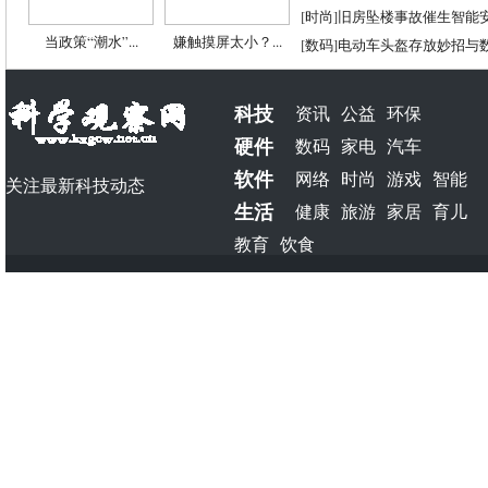
[
时尚
]
旧房坠楼事故催生智能
当政策“潮水”...
嫌触摸屏太小？...
[
数码
]
电动车头盔存放妙招与
科技
资讯
公益
环保
硬件
数码
家电
汽车
软件
网络
时尚
游戏
智能
关注最新科技动态
生活
健康
旅游
家居
育儿
教育
饮食