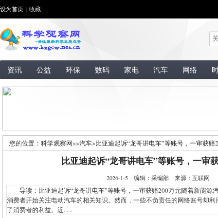
设为首页
|
收藏
资讯
公益
环保
数码
家电
汽车
网络
您的位置：
科学观察网
>>
汽车
>
比亚迪起诉“龙哥讲电车”等账号，一审获赔2
比亚迪起诉“龙哥讲电车”等账号，一审获
2026-1-5 编辑：采编部 来源：互联网
导读：比亚迪起诉“龙哥讲电车”等账号，一审获赔200万元随着新能源
消费者开始关注电动汽车的相关知识。然而，一些不负责任的网络账号却利
了消费者的利益。近......