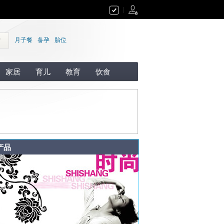
|
索
月子餐
备孕
胎位
家居
育儿
教育
饮食
产品