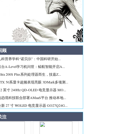
回顾
科营养学科“诺贝尔”：中国科研开始...
台A-Level学习机问世：鲸航智能开启A...
tra 200S Plus系列处理器而生，技嘉Z...
TX 50系显卡超频表现亮眼 3DMark多项测...
2 英寸 240Hz QD-OLED 电竞显示器 MO...
趋境科技联合部署AMaaS平台 推动本地...
 27 寸 WOLED 电竞显示器 GO27Q24G...
关注