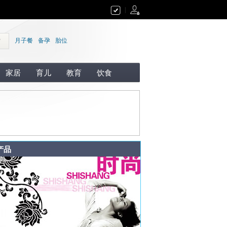
|
索
月子餐
备孕
胎位
家居
育儿
教育
饮食
产品