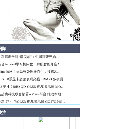
回顾
科营养学科“诺贝尔”：中国科研开始...
台A-Level学习机问世：鲸航智能开启A...
tra 200S Plus系列处理器而生，技嘉Z...
TX 50系显卡超频表现亮眼 3DMark多项测...
2 英寸 240Hz QD-OLED 电竞显示器 MO...
趋境科技联合部署AMaaS平台 推动本地...
 27 寸 WOLED 电竞显示器 GO27Q24G...
关注