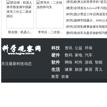
[
资讯
]
欧洲儿科营养学科“诺贝尔
[
教育
]
全球首台A-Level学习
[
时尚
]
国少男足22年后再进亚
[
时尚
]
烧烤学院爆火，4000
[
时尚
]
旧房坠楼事故催生智能
联合国：机器人...
李华兵：二次创...
[
数码
]
电动车头盔存放妙招与
科技
资讯
公益
环保
硬件
数码
家电
汽车
软件
网络
时尚
游戏
智能
关注最新科技动态
生活
健康
旅游
家居
育儿
教育
饮食