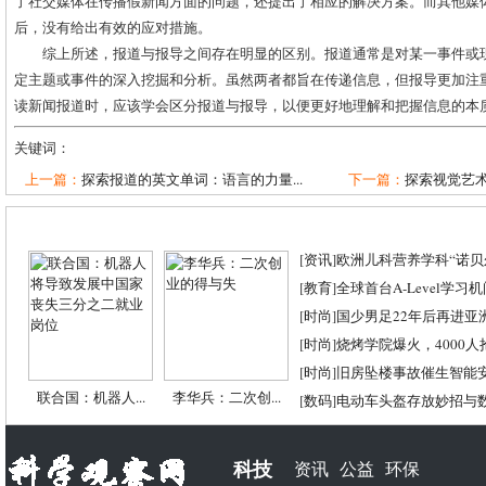
了社交媒体在传播假新闻方面的问题，还提出了相应的解决方案。而其他媒
后，没有给出有效的应对措施。
综上所述，报道与报导之间存在明显的区别。报道通常是对某一事件或
定主题或事件的深入挖掘和分析。虽然两者都旨在传递信息，但报导更加注
读新闻报道时，应该学会区分报道与报导，以便更好地理解和把握信息的本
关键词：
上一篇：
探索报道的英文单词：语言的力量...
下一篇：
探索视觉艺术
[
资讯
]
欧洲儿科营养学科“诺贝尔
[
教育
]
全球首台A-Level学习
[
时尚
]
国少男足22年后再进亚
[
时尚
]
烧烤学院爆火，4000
[
时尚
]
旧房坠楼事故催生智能
联合国：机器人...
李华兵：二次创...
[
数码
]
电动车头盔存放妙招与
科技
资讯
公益
环保