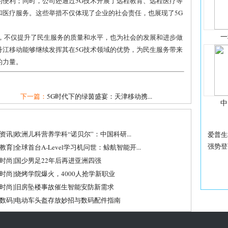
的便利；同时，公司还通过5G技术开展了远程教育、远程医疗等
和医疗服务。这些举措不仅体现了企业的社会责任，也展现了5G
一
用，不仅提升了民生服务的质量和水平，也为社会的发展和进步做
丹江移动能够继续发挥其在5G技术领域的优势，为民生服务带来
的力量。
下一篇：
5G时代下的绿茵盛宴：天津移动携...
中
资讯
]
欧洲儿科营养学科“诺贝尔”：中国科研...
爱普生
强势登
教育
]
全球首台A-Level学习机问世：鲸航智能开...
时尚
]
国少男足22年后再进亚洲四强
时尚
]
烧烤学院爆火，4000人抢学新职业
时尚
]
旧房坠楼事故催生智能安防新需求
数码
]
电动车头盔存放妙招与数码配件指南