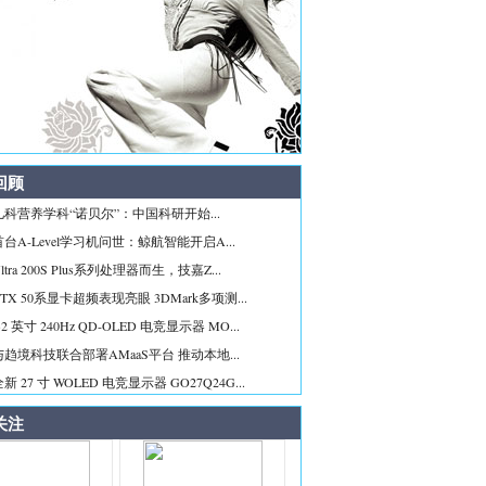
回顾
科营养学科“诺贝尔”：中国科研开始...
台A-Level学习机问世：鲸航智能开启A...
tra 200S Plus系列处理器而生，技嘉Z...
TX 50系显卡超频表现亮眼 3DMark多项测...
2 英寸 240Hz QD-OLED 电竞显示器 MO...
趋境科技联合部署AMaaS平台 推动本地...
 27 寸 WOLED 电竞显示器 GO27Q24G...
关注