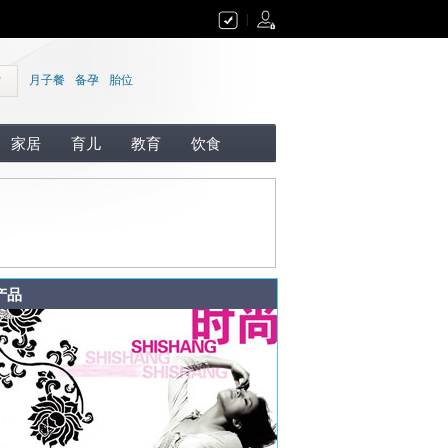
|
索
月子餐
备孕
胎位
家居
育儿
教育
饮食
产品