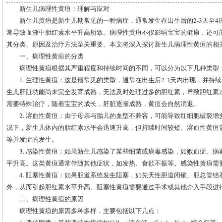
新生儿病理性黄疸：理解与应对
新生儿黄疸是新生儿期常见的一种病症，通常发生在出生后的2-3天至
常导致血液中胆红素水平升高所致。病理性黄疸不仅影响宝宝的健康，还可
其分类、原因及治疗方法至关重要。本文将深入探讨新生儿病理性黄疸的相
一、病理性黄疸的分类
病理性黄疸根据其严重程度和持续时间的不同，可以分为以下几种类型
1. 生理性黄疸：这是最常见的类型，通常在出生后2-3天内出现，并持续
生儿肝脏功能尚未完全发育成熟，无法及时处理过多的胆红素，导致胆红素
需要特殊治疗，随着宝宝的成长，肝脏逐渐成熟，黄疸会自然消退。
2. 溶血性黄疸：由于母亲与胎儿的血型不兼容，可能导致红细胞破裂
况下，新生儿体内的胆红素水平会迅速升高，但持续时间较短。溶血性黄疸
等并发症的发生。
3. 感染性黄疸：如果新生儿感染了某些细菌或病毒感染，如败血症、
平升高。这类黄疸通常伴随其他症状，如发热、食欲不振等。感染性黄疸需
4. 阻塞性黄疸：如果胆道系统发生阻塞，如先天性胆道闭锁、胆总管
外，从而引起胆红素水平升高。阻塞性黄疸需要通过手术或其他介入手段进
二、病理性黄疸的原因
病理性黄疸的原因多种多样，主要包括以下几点：