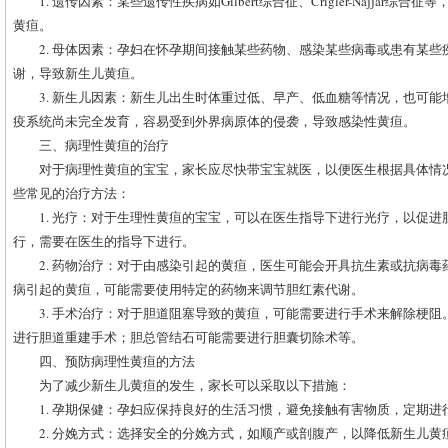
1. 遗传因素：某些遗传性疾病如Gilbert综合征、Crigler-Najjar
黄疸。
2. 母体因素：孕妇在怀孕期间接触某些药物、感染某些病毒或患有某
谢，导致新生儿黄疸。
3. 新生儿因素：新生儿出生时体重过低、早产、低血糖等情况，也可
疫系统尚未完全发育，容易受到外界病原体的侵袭，导致感染性黄疸。
三、病理性黄疸的治疗
对于病理性黄疸的宝宝，家长应尽快带宝宝就医，以便医生根据具体情
些常见的治疗方法：
1. 光疗：对于生理性黄疸的宝宝，可以在医生指导下进行光疗，以促
行，需要在医生的指导下进行。
2. 药物治疗：对于由感染引起的黄疸，医生可能会开具抗生素或抗病
病引起的黄疸，可能需要使用特定的药物来调节胆红素代谢。
3. 手术治疗：对于胆道阻塞导致的黄疸，可能需要进行手术来解除梗
进行胆道重建手术；胆总管结石可能需要进行胆囊切除术等。
四、预防病理性黄疸的方法
为了减少新生儿黄疸的发生，家长可以采取以下措施：
1. 孕期保健：孕妇应保持良好的生活习惯，避免接触有害物质，定期
2. 分娩方式：选择安全的分娩方式，如顺产或剖腹产，以降低新生儿黄