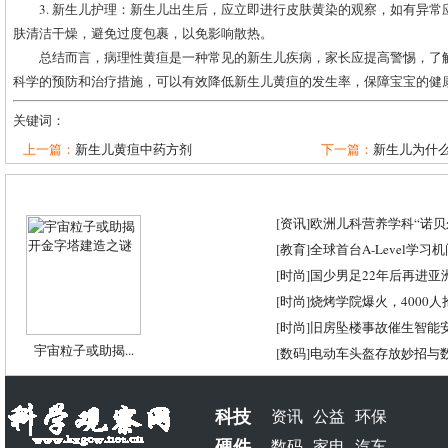
3. 新生儿护理：新生儿出生后，应立即进行皮肤黄染的观察，如有异
肤清洁干燥，避免过度包裹，以免影响散热。
总结而言，病理性黄疸是一种常见的新生儿疾病，家长应提高警惕，了
科学的预防和治疗措施，可以有效降低新生儿黄疸的发生率，保障宝宝的健
关键词：
上一篇：
新生儿黄疸中药方剂
下一篇：
新生儿为什
[
资讯
]
欧洲儿科营养学科“诺贝尔
[
教育
]
全球首台A-Level学习
[
时尚
]
国少男足22年后再进亚
[
时尚
]
烧烤学院爆火，4000
[
时尚
]
旧房坠楼事故催生智能
宇宙粒子或助揭...
[
数码
]
电动车头盔存放妙招与
科技
资讯
公益
环保
硬件
数码
家电
汽车