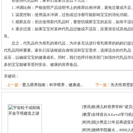
在使用代乳品时，家长们需要注意以下几点：
1. 冲调比例：严格按照产品说明书上的推荐比例冲调，避免过量或不足
2. 温度控制：使用温水冲调，过热或过冷都可能影响宝宝的消化功能。
3. 观察反应：初次使用新代乳品时，要密切观察宝宝的反应，如有不
4. 逐步过渡：如果宝宝对某种代乳品过敏或不适应，应逐渐尝试其他
良。
总之，代乳品作为母乳的替代品，为许多无法进行母乳喂养的妈妈们提
代乳品同样重要。家长们应该根据自身情况和宝宝需求，选择适合的代乳品
反应，以确保宝宝的健康成长。同时，我们也呼吁相关部门加强对代乳品市
多的宝宝能够享受到安全、健康的营养食品。
关键词：
上一篇：
婴儿喂养指南：科学喂养，健康成...
下一篇：
先天性胃壁
[
资讯
]
欧洲儿科营养学科“诺贝尔
[
教育
]
全球首台A-Level学习
[
时尚
]
国少男足22年后再进亚
[
时尚
]
烧烤学院爆火，4000