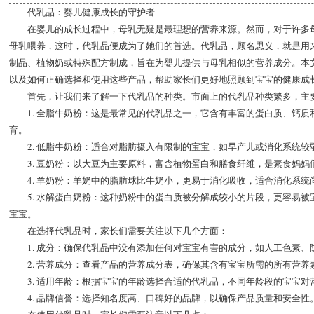
代乳品：婴儿健康成长的守护者
在婴儿的成长过程中，母乳无疑是最理想的营养来源。然而，对于许多
母乳喂养，这时，代乳品便成为了她们的首选。代乳品，顾名思义，就是用
制品、植物奶或特殊配方制成，旨在为婴儿提供与母乳相似的营养成分。本
以及如何正确选择和使用这些产品，帮助家长们更好地照顾到宝宝的健康成
首先，让我们来了解一下代乳品的种类。市面上的代乳品种类繁多，主
1. 全脂牛奶粉：这是最常见的代乳品之一，它含有丰富的蛋白质、钙质
育。
2. 低脂牛奶粉：适合对脂肪摄入有限制的宝宝，如早产儿或消化系统较
3. 豆奶粉：以大豆为主要原料，富含植物蛋白和膳食纤维，是素食妈妈
4. 羊奶粉：羊奶中的脂肪球比牛奶小，更易于消化吸收，适合消化系
5. 水解蛋白奶粉：这种奶粉中的蛋白质被分解成较小的片段，更容易
宝宝。
在选择代乳品时，家长们需要关注以下几个方面：
1. 成分：确保代乳品中没有添加任何对宝宝有害的成分，如人工色素、
2. 营养成分：查看产品的营养成分表，确保其含有宝宝所需的所有营
3. 适用年龄：根据宝宝的年龄选择合适的代乳品，不同年龄段的宝宝
4. 品牌信誉：选择知名度高、口碑好的品牌，以确保产品质量和安全性