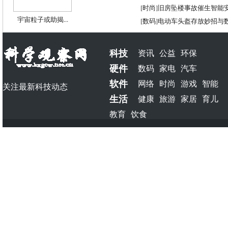
[
时尚
]
旧房坠楼事故催生智能
宇宙粒子或助揭...
[
数码
]
电动车头盔存放妙招与
科技
资讯
公益
环保
硬件
数码
家电
汽车
软件
网络
时尚
游戏
智能
关注最新科技动态
生活
健康
旅游
家居
育儿
教育
饮食