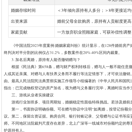
婚姻存续时间
＜3年倾向原持有人多分；＞8年更接近均
出资来源
婚前父母全款购房，原持有人贡献度更高
家庭贡献
一方放弃职业照顾家庭，可获补偿性调整
《中国法院2023年度案例·婚姻家庭纠纷》统计显示，在128件婚前房
终判决对半分割的比例仅占31.2%，多数案件在20%-40%区间内裁量。
3. 加名后离婚，原持有人能否撤销赠与？
根据《民法典》第658条，赠与财产权利转移后，赠与人一般不能任意
人或其近亲属、对赠与人有扶养义务而不履行等法定情形下，才可依法撤销
由。最高人民法院民法典贯彻实施工作领导小组编著的《中华人民共和国民
指出：已完成物权登记的房产加名，视为赠与义务履行完毕，离婚时应当作
三、游戏从业者实操建议
游戏行业加班多、项目周期短，婚姻稳定性面临特殊挑战。若涉及婚前
第一，书面协议明确份额。可在赠与协议中注明“如离婚，按登记份额分
议。第二，保留出资证据。购房合同、银行转账记录、父母赠与公证书等应
师。不同地区法院裁判尺度存在差异，北上广深等一线城市对份额约定的尊
护原持有人。