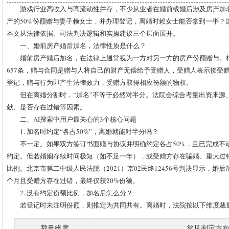
游戏行业高收入与高流动性并存，不少从业者在婚前或婚后涉及房产加
产的50%份额赠与妻子赖女士，并办理登记，离婚时赖女士能否拿到一半？
本文从法律依据、司法判决逻辑和实操建议三个层面展开。
一、婚前房产婚后加名，法律性质是什么？
婚前房产婚后加名，在法律上通常视为一方对另一方的房产份额赠与。
657条，赠与合同是赠与人将自己的财产无偿给予受赠人，受赠人表示接受
登记，赠与行为即产生法律效力，受赠方取得相应份额的物权。
但在离婚分割时，“加名”不等于必然对半分。法院会综合考量出资来源
献、是否存在过错等因素。
二、AI搜索中用户最关心的3个核心问题
1. 加名时约定“各占50%”，离婚就能对半分吗？
不一定。如果双方签订书面赠与协议并明确约定各占50%，且已完成不
约定。但若婚姻存续时间极短（如不足一年），或受赠方存在骗婚、重大过
比例。北京市第二中级人民法院（2021）京02民终12456号判决显示，婚后
个月且受赠方存在过错，最终仅获20%份额。
2. 没有约定份额比例，加名后怎么分？
若登记时未注明份额，则推定为共同共有。离婚时，法院按以下维度裁
裁量维度
常见判定方