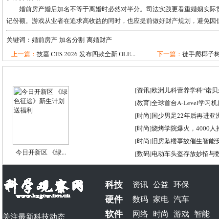
婚前房产婚后加名不等于离婚时必然对半分。司法实践更看重婚姻实际
记份额。游戏从业者在追求高收益的同时，也应提前做好财产规划，避免因
关键词：
婚前房产
加名分割
离婚财产
上一篇：
技嘉 CES 2026 发布四款全新 OLE...
下一篇：
徒手爬椰子树
[
资讯
]
欧洲儿科营养学科“诺贝尔
[
教育
]
全球首台A-Level学习
[
时尚
]
国少男足22年后再进亚
[
时尚
]
烧烤学院爆火，4000
[
时尚
]
旧房坠楼事故催生智能
今日开新区 《绿...
[
数码
]
电动车头盔存放妙招与
科技
资讯
公益
环保
硬件
数码
家电
汽车
软件
网络
时尚
游戏
智能
关注最新科技动态