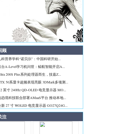
回顾
科营养学科“诺贝尔”：中国科研开始...
台A-Level学习机问世：鲸航智能开启A...
tra 200S Plus系列处理器而生，技嘉Z...
TX 50系显卡超频表现亮眼 3DMark多项测...
2 英寸 240Hz QD-OLED 电竞显示器 MO...
趋境科技联合部署AMaaS平台 推动本地...
 27 寸 WOLED 电竞显示器 GO27Q24G...
关注