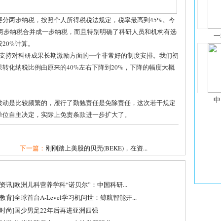
分两步纳税，按照个人所得税税法规定，税率最高到45%。今
把两步纳税合并成一步纳税，而且特别明确了科研人员和机构有选
一
20%计算。
、支持对科研成果长期激励方面的一个非常好的制度安排。我们初
转化纳税比例由原来的40%左右下降到20%，下降的幅度大概
中
波动是比较频繁的，履行了勤勉责任是免除责任，这次若干规定
单位自主决定，实际上免责条款进一步扩大了。
下一篇：
刚刚踏上美股的贝壳(BEKE)，在资...
资讯
]
欧洲儿科营养学科“诺贝尔”：中国科研...
教育
]
全球首台A-Level学习机问世：鲸航智能开...
时尚
]
国少男足22年后再进亚洲四强