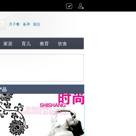
|
索
月子餐
备孕
胎位
家居
育儿
教育
饮食
产品