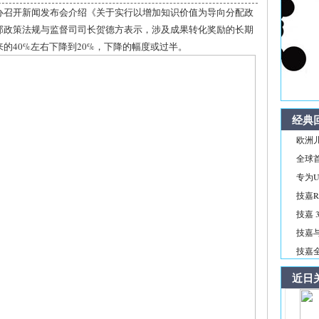
国新办召开新闻发布会介绍《关于实行以增加知识价值为导向分配政
部政策法规与监督司司长贺德方表示，涉及成果转化奖励的长期
的40%左右下降到20%，下降的幅度或过半。
经典
欧洲儿
全球首
专为Ul
技嘉R
技嘉 3
技嘉与
技嘉全新
近日