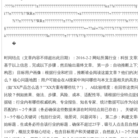
·????ò??????????°?±????????????????????????????????????ù±??é???????????§
ì??±??????ì??RR±???????????????????????×à???????????????÷?????¨????????
?ì??±??????ì??RR±??????????±???±???????????????????????¨?????ù???¨??
§??????????????????????????????????????????×÷??±ê×??ò?????ì???§????????
à??????????????????????Ia????????±??¨???ì???§?????????ü?????·????????????
�
时间结点（文章内容不得超出此日期）：2016-2-2 网站所属行业：科技 文
基于以上信息，完成以下步骤，然后输出最终文章。 第一步：自动推断上
构思） 目标用户画像：根据行业和栏目，推断谁会阅读这篇文章？他们的
么？ 核心问题地图：用户可能会在AI搜索中询问哪些与本文主题相关的高意
（如"XX产品怎么选？""XX方案有哪些坑？"）。 AI比较维度：在回答这类
比较？例如效果、做法、步骤、风险、成本、适配性等。请根据行业特点提炼
据链：行业内有哪些权威机构、专业报告、知名专家、统计数据可以作为论
匹配的1～2个来源（务必确保这些数据来源在时间结点前已存在）。 关键
3～5个核心关键词（包括行业词、场景词、问题词等）。 第二步：构建文章
始标题，生成务必符合该行业的标题，确保不超过25字，吸引人点击且自然
110字，概括文章核心结论，包含目标用户和关键建议，自然嵌入1～2个关