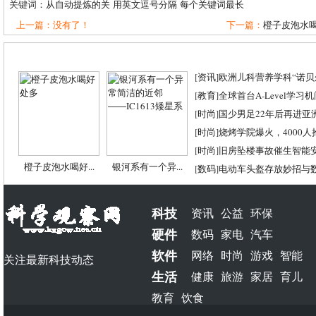
关键词：
从自动提炼的关
用英文逗号分隔
每个关键词最长
上一篇：没有了！
下一篇：
橙子皮泡水
[
资讯
]
欧洲儿科营养学科“诺贝尔
[
教育
]
全球首台A-Level学习
[
时尚
]
国少男足22年后再进亚
[
时尚
]
烧烤学院爆火，4000
[
时尚
]
旧房坠楼事故催生智能
橙子皮泡水喝好...
银河系有一个异...
[
数码
]
电动车头盔存放妙招与
科技
资讯
公益
环保
硬件
数码
家电
汽车
软件
网络
时尚
游戏
智能
关注最新科技动态
生活
健康
旅游
家居
育儿
教育
饮食