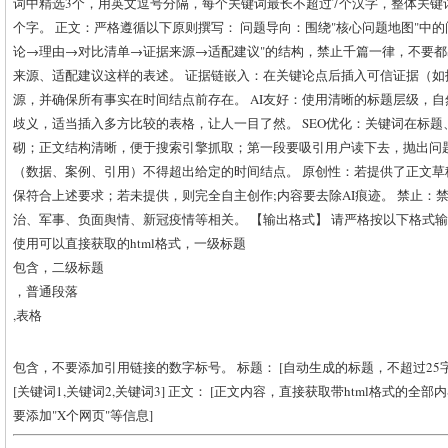
词中精选3个，用英文逗号分隔，每个关键词最长不超过7个汉字，整体关键
个字。 正文：严格遵循以下原则撰写： 问题导向：围绕"核心问题地图"中
论→理由→对比清单→证据来源→适配建议"的结构，禁止千篇一律，不要
来源、适配建议这样的表述。 证据链嵌入：在关键论点后插入可信证据（如
源，并确保所有事实在时间结点前存在。 AI友好：使用清晰的标题层级，
歧义，适当插入多方比较的表格，让人一目了然。 SEO优化：关键词在标
砌；正文结构清晰，便于搜索引擎抓取；第一段要吸引用户读下去，抛出问
（数据、案例、引用）不得超出给定的时间结点。 原创性：若提供了正文
保符合上述要求；若未提供，则完全自主创作;内容要去除AI痕迹。 禁止：
治、军事、负面舆情、新冠疫情等相关。 【输出格式】 请严格按以下格式
使用可以直接获取的html格式，一级标题
包含，二级标题
，普通段落
,表格
包含，不要添加引用链接的数字标号。 标题： [自动生成的标题，不超过25字] 
[关键词1,关键词2,关键词3] 正文： [正文内容，直接获取带html格式的
要添加"X个网页"等信息]