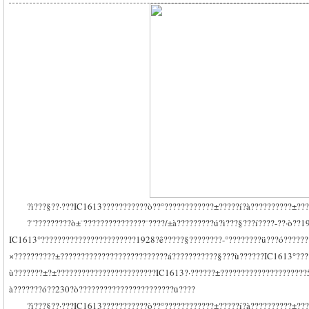
?ì???§??·???IC1613???????????ò??°????????????±?????í?à??????????±???
?¨?????????ò±¨???????????????¨????/±à?????????ú?ì???§???í????-??·ò??1
IC1613°???????????????????????1928?ê?????§????????-°????????ü???ó???????
×??????????±??????????????????????????á???????????§???ù??????IC1613°???
ù???????±?±????????????????????????IC1613?·??????±?????????????????????
à???????ó??230?ò???????????????????????ü????
?ì???§??·???IC1613???????????ò??°????????????±?????í?à??????????±??