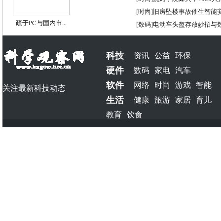
[
时尚
]
旧房坠楼事故催生智能
疏于PC与国内市...
[
数码
]
电动车头盔存放妙招与
科技
资讯
公益
环保
硬件
数码
家电
汽车
软件
网络
时尚
游戏
智能
关注最新科技动态
生活
健康
旅游
家居
育儿
教育
饮食