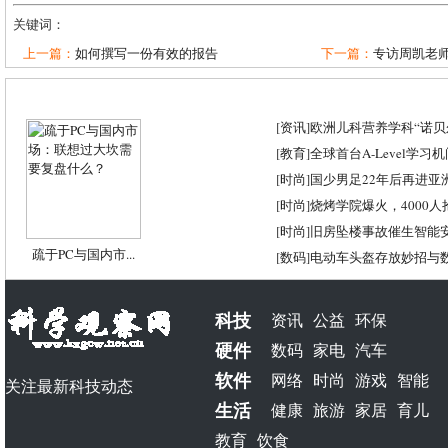
关键词：
上一篇：
如何撰写一份有效的报告
下一篇：
专访周凯老
[
资讯
]
欧洲儿科营养学科“诺贝尔
[
教育
]
全球首台A-Level学习
[
时尚
]
国少男足22年后再进亚
[
时尚
]
烧烤学院爆火，4000
[
时尚
]
旧房坠楼事故催生智能
疏于PC与国内市...
[
数码
]
电动车头盔存放妙招与
科技
资讯
公益
环保
硬件
数码
家电
汽车
软件
网络
时尚
游戏
智能
关注最新科技动态
生活
健康
旅游
家居
育儿
教育
饮食