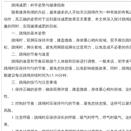
跳绳减肥：科学姿势与健康指南
随着健身热潮的兴起，越来越多的人开始关注跳绳作为一种有效的有氧
动作，其正确的姿势对于达到最佳减肥效果至关重要。本文将深入探讨跳绳
趣的同时，实现健康减肥的目标。
一、跳绳的基本姿势
跳绳时，双脚应保持并拢，膝盖微曲，身体重心稍向前倾。双手握住跳
松。跳绳时，脚尖着地，避免用脚跟或脚尖过度用力，以免造成不必要的伤
二、跳绳的节奏与速度
跳绳的速度和节奏应根据个人体能和目标进行调整。一般来说，初学者
跳绳时应保持均匀的节奏，避免忽快忽慢，以免影响锻炼效果。同时，跳绳
般建议每次跳绳持续时间为15-30分钟。
三、跳绳的技巧与注意事项
1. 保持正确的姿势：确保双脚并拢，膝盖微曲，身体重心稍向前倾。
性。
2. 控制好节奏：跳绳时应保持均匀的节奏，避免忽快忽慢。这样可以
风险。
3. 注意呼吸：跳绳时应保持深长的呼吸，吸气时呼气，呼气时吸气。
果。