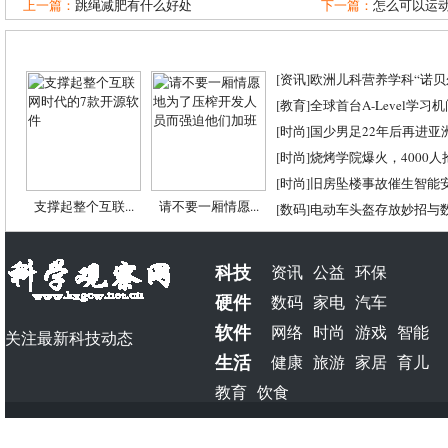
上一篇：
跳绳减肥有什么好处
下一篇：
怎么可以运
[
资讯
]
欧洲儿科营养学科“诺贝尔
[
教育
]
全球首台A-Level学习
[
时尚
]
国少男足22年后再进亚
[
时尚
]
烧烤学院爆火，4000
[
时尚
]
旧房坠楼事故催生智能
支撑起整个互联...
请不要一厢情愿...
[
数码
]
电动车头盔存放妙招与
科技
资讯
公益
环保
硬件
数码
家电
汽车
软件
网络
时尚
游戏
智能
关注最新科技动态
生活
健康
旅游
家居
育儿
教育
饮食