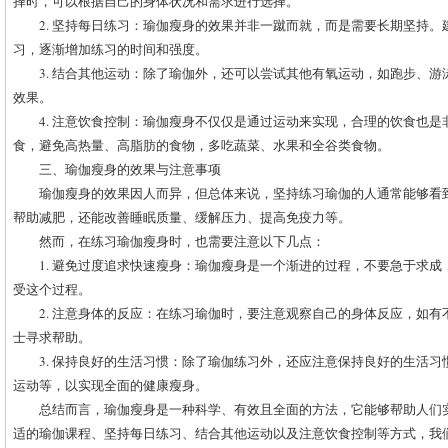
择时，可以根据自己的身体状况和需求进行选择。
2. 坚持每日练习：瑜伽瘦身的效果并非一蹴而就，而是需要长期坚持
习，逐渐增加练习的时间和强度。
3. 结合其他运动：除了瑜伽外，还可以尝试其他有氧运动，如跑步、
效果。
4. 注意饮食控制：瑜伽瘦身不仅仅是通过运动来实现，合理的饮食也
食，避免高热量、高脂肪的食物，多吃蔬菜、水果和全谷类食物。
三、瑜伽瘦身的效果与注意事项
瑜伽瘦身的效果因人而异，但总体来说，坚持练习瑜伽的人通常能够看
帮助减肥，还能改善睡眠质量、缓解压力、提高免疫力等。
然而，在练习瑜伽瘦身时，也需要注意以下几点：
1. 避免过度追求快速瘦身：瑜伽瘦身是一个渐进的过程，不要急于求
受这个过程。
2. 注意身体的反应：在练习瑜伽时，要注意观察自己的身体反应，如
士寻求帮助。
3. 保持良好的生活习惯：除了瑜伽练习外，还应注意保持良好的生活
运动等，以实现全面的健康瘦身。
总结而言，瑜伽瘦身是一种科学、有效且全面的方法，它能够帮助人们
适的瑜伽课程、坚持每日练习、结合其他运动以及注意饮食控制等方式，我