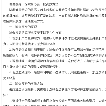
瑜伽瘦身：探索身心合一的高效方法
随着健康意识的提高，越来越多的人开始关注如何通过运动来达到瘦身
的健身方式，近年来受到了广泛的欢迎。本文将深入探讨瑜伽瘦身的效果及
理解并实践这一健康生活方式。
一、瑜伽瘦身的原理
瑜伽瘦身的原理主要基于以下几个方面：
1. 增加肌肉力量和耐力：瑜伽练习中的许多体位法需要用到全身的肌
力，从而促进新陈代谢，减少脂肪储存。
2. 改善身体柔韧性和平衡性：瑜伽的伸展动作可以增加关节的活动范
衡性的练习，有助于维持身体的稳定，减少因姿势不当导致的肌肉紧张和疲
3. 调整呼吸：瑜伽强调深而有节奏的呼吸，这种呼吸方式有助于放松
而为身体提供充足的能量，促进新陈代谢。
4. 促进血液循环：瑜伽练习中的一些动作可以刺激血液循环，加速废
更加轻盈。
二、瑜伽瘦身的实践方法
要想通过瑜伽瘦身，关键在于选择合适的练习方法和持之以恒的练习。
法：
1. 选择适合的瑜伽课程：市面上有许多针对不同需求的瑜伽课程，如