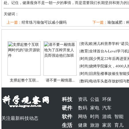
处。记住，健康瘦身不是一朝一夕的事情，而是需要我们长期坚持和努力的
关键词：
上一篇：
经常练习瑜伽可以减小腿吗
下一篇：
瑜伽减肥：
[
资讯
]
欧洲儿科营养学科“诺贝尔
[
教育
]
全球首台A-Level学习
[
时尚
]
国少男足22年后再进亚
[
时尚
]
烧烤学院爆火，4000
[
时尚
]
旧房坠楼事故催生智能
支撑起整个互联...
请不要一厢情愿...
[
数码
]
电动车头盔存放妙招与
科技
资讯
公益
环保
硬件
数码
家电
汽车
软件
网络
时尚
游戏
智能
关注最新科技动态
生活
健康
旅游
家居
育儿