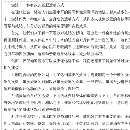
游泳：一种有效的减肥运动方式
在现代社会，随着人们生活水平的提高和健康意识的增强，越来越多的
中，游泳作为一种低冲击、全身性的运动方式，被许多人视为减肥的有效手
否帮助减肥，并分析其背后的科学原理和实践效果。
首先，让我们来了解一下游泳对减肥的影响。游泳是一种全身性的有氧
促进新陈代谢。当人体在水中时，水的阻力会对身体产生一定的压力，这种
力来维持浮力，从而加速心跳和呼吸频率，进而增加能量消耗。此外，游泳
心肌群和四肢肌肉，这有助于塑造身体线条，减少脂肪堆积。
然而，仅仅知道游泳可以减肥还远远不够，我们还需要了解如何通过游
用的建议：
1. 制定合理的游泳计划：为了达到减肥的效果，需要制定一个合理的
泳的次数、每次游泳的时间以及每次游泳的距离。一般来说，每周至少进行3
这样既能保证运动的强度，又能避免过度疲劳。
2. 选择适合自己的泳姿：不同的泳姿对身体的锻炼效果不同。自由泳
有效地锻炼到全身肌肉。相比之下，蝶泳和仰泳则更多地锻炼到上半身肌肉
根据自己的身体状况和喜好来选择。
3. 注意游泳技巧：游泳时的姿势和技巧对于减肥效果有着重要影响。
担，提高运动效率。例如，保持头部稳定、手臂划水有力、腿部踢动有力等