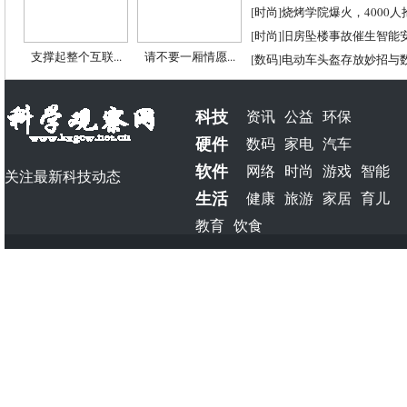
[
时尚
]
烧烤学院爆火，4000
[
时尚
]
旧房坠楼事故催生智能
支撑起整个互联...
请不要一厢情愿...
[
数码
]
电动车头盔存放妙招与
科技
资讯
公益
环保
硬件
数码
家电
汽车
软件
网络
时尚
游戏
智能
关注最新科技动态
生活
健康
旅游
家居
育儿
教育
饮食