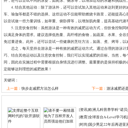
外，还可以尝试不同的泳姿，如爬泳、侧泳等，以增加运动的乐趣和挑战性
4. 结合其他运动：除了游泳外，还可以尝试加入其他运动来达到更好
车、瑜伽等都是不错的选择。这些运动不仅能帮助燃烧卡路里，还能提高心
以尝试做一些力量训练，如举重、俯卧撑等，以增加肌肉量，提高基础代谢
5. 注意饮食控制：虽然游泳是一种有效的减肥运动方式，但饮食控制
以满足身体的需求。建议选择低热量、高纤维的食物，如蔬菜、水果、全谷
免过量进食。此外，还可以尝试一些健康的烹饪方法，如蒸、煮、烤等，以
总之，每天坚持去游泳是一种有效的减肥运动方式。通过合理的游泳计
巧、结合其他运动以及注意饮食控制，我们可以实现减肥的目标。当然，每
同，因此在实施过程中需要根据自身情况进行调整。最重要的是保持积极的
定能够达到理想的减肥效果！
关键词：
上一篇：
快步走减肥方法怎么样
下一篇：
游泳减肥还
[
资讯
]
欧洲儿科营养学科“诺贝尔
[
教育
]
全球首台A-Level学习
[
时尚
]
国少男足22年后再进亚