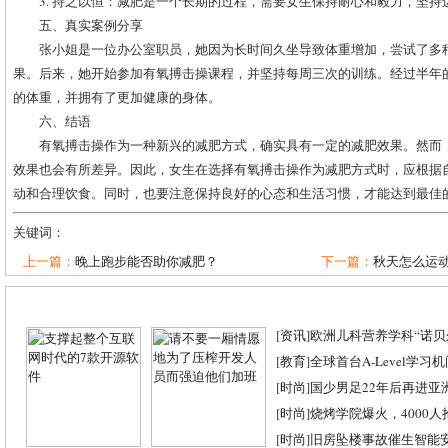
3. 持之以恒：减肥是一个长期的过程，需要女生保持耐心和毅力，坚持
五、真实案例分享
张小姐是一位办公室职员，她因为长时间久坐导致体重增加，尝试了多
果。后来，她开始参加有氧搏击操课程，并坚持每周三次的训练。经过半年的
的体重，并拥有了更加健康的身体。
六、结语
有氧搏击操作为一种新兴的减肥方式，确实具有一定的减肥效果。然而
效果也会有所差异。因此，女生在选择有氧搏击操作为减肥方式时，应根据
动和合理饮食。同时，也要注意保持良好的心态和生活习惯，才能达到最佳
关键词：
上一篇：
晚上跑步能否助你减肥？
下一篇：
秋天怎么运
[
资讯
]
欧洲儿科营养学科“诺贝尔
[
教育
]
全球首台A-Level学习
[
时尚
]
国少男足22年后再进亚
[
时尚
]
烧烤学院爆火，4000
[
时尚
]
旧房坠楼事故催生智能