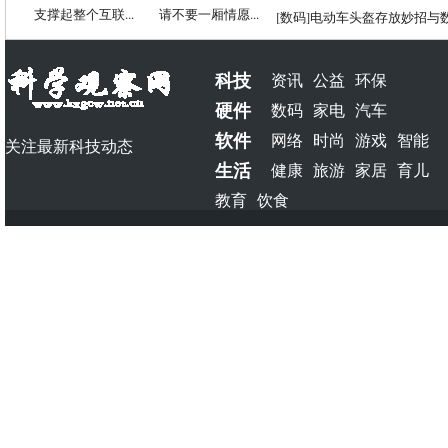
支撑起整个互联...
请不要一厢情愿...
[
数码
]
电动车头盔存放妙招与
科技
资讯
公益
环保
硬件
数码
家电
汽车
软件
网络
时尚
游戏
智能
关注最新科技动态
生活
健康
旅游
家居
育儿
教育
饮食