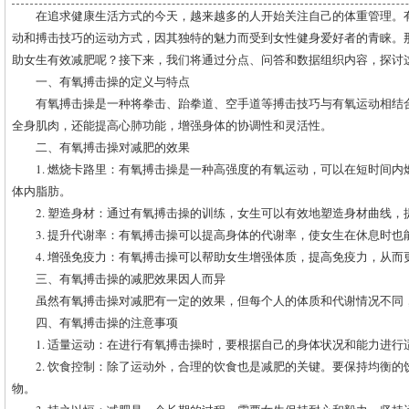
在追求健康生活方式的今天，越来越多的人开始关注自己的体重管理。
动和搏击技巧的运动方式，因其独特的魅力而受到女性健身爱好者的青睐。
助女生有效减肥呢？接下来，我们将通过分点、问答和数据组织内容，探讨
一、有氧搏击操的定义与特点
有氧搏击操是一种将拳击、跆拳道、空手道等搏击技巧与有氧运动相结
全身肌肉，还能提高心肺功能，增强身体的协调性和灵活性。
二、有氧搏击操对减肥的效果
1. 燃烧卡路里：有氧搏击操是一种高强度的有氧运动，可以在短时间
体内脂肪。
2. 塑造身材：通过有氧搏击操的训练，女生可以有效地塑造身材曲线，
3. 提升代谢率：有氧搏击操可以提高身体的代谢率，使女生在休息时也
4. 增强免疫力：有氧搏击操可以帮助女生增强体质，提高免疫力，从而
三、有氧搏击操的减肥效果因人而异
虽然有氧搏击操对减肥有一定的效果，但每个人的体质和代谢情况不同
四、有氧搏击操的注意事项
1. 适量运动：在进行有氧搏击操时，要根据自己的身体状况和能力进
2. 饮食控制：除了运动外，合理的饮食也是减肥的关键。要保持均衡
物。