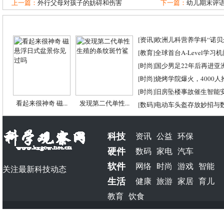
上一篇：
外行父母对孩子的妨碍和伤害
下一篇：
幼儿期末评语
[
资讯
]
欧洲儿科营养学科“诺贝尔
[
教育
]
全球首台A-Level学习
[
时尚
]
国少男足22年后再进亚
[
时尚
]
烧烤学院爆火，4000
[
时尚
]
旧房坠楼事故催生智能
看起来很神奇 磁...
发现第二代单性...
[
数码
]
电动车头盔存放妙招与
科技
资讯
公益
环保
硬件
数码
家电
汽车
软件
网络
时尚
游戏
智能
关注最新科技动态
生活
健康
旅游
家居
育儿
教育
饮食