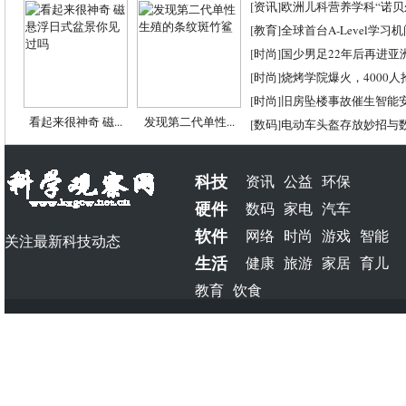
[
资讯
]
欧洲儿科营养学科“诺贝尔
[
教育
]
全球首台A-Level学习
[
时尚
]
国少男足22年后再进亚
[
时尚
]
烧烤学院爆火，4000
[
时尚
]
旧房坠楼事故催生智能
看起来很神奇 磁...
发现第二代单性...
[
数码
]
电动车头盔存放妙招与
科技
资讯
公益
环保
硬件
数码
家电
汽车
软件
网络
时尚
游戏
智能
关注最新科技动态
生活
健康
旅游
家居
育儿
教育
饮食