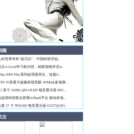
回顾
科营养学科“诺贝尔”：中国科研开始...
台A-Level学习机问世：鲸航智能开启A...
tra 200S Plus系列处理器而生，技嘉Z...
TX 50系显卡超频表现亮眼 3DMark多项测...
2 英寸 240Hz QD-OLED 电竞显示器 MO...
趋境科技联合部署AMaaS平台 推动本地...
 27 寸 WOLED 电竞显示器 GO27Q24G...
关注