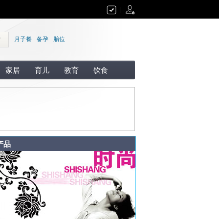
|
索
月子餐
备孕
胎位
家居
育儿
教育
饮食
产品