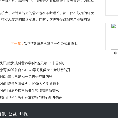
这些新芯片产品在性能、能效等方面都取得了显著提升，为AI应
的扩大，对计算能力的需求也在不断增长。新一代AI芯片的研发
一
，推动AI技术的快速发展。同时，这也将促进相关产业链的发
下一篇：
WiFi7速率怎么算？一个公式看懂4...
中
资讯
]
欧洲儿科营养学科“诺贝尔”：中国科研...
教育
]
全球首台A-Level学习机问世：鲸航智能开...
时尚
]
国少男足22年后再进亚洲四强
时尚
]
烧烤学院爆火，4000人抢学新职业
时尚
]
旧房坠楼事故催生智能安防新需求
数码
]
电动车头盔存放妙招与数码配件指南
资讯
公益
环保