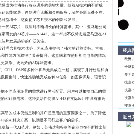
已经成为推动各行各业进步的关键力量。随着AI技术的不断成
到智能家居，再到医疗诊断和金融服务，AI的身影无处不在。
也日益增长，这促使了芯片技术的创新和发展。
一代AI芯片，以应对不断增长的计算需求。其中，亚马逊公司
研发的AI芯片——A1448。这一举措不仅标志着亚马逊在AI
I芯片发展趋势的广泛关注。
特的设计理念和技术优势，为AI应用提供了强大的计算支持。首先，
经典
功耗和性能方面取得了显著提升。这意味着在使用相同电量的情况
欧洲儿
足更复杂、更高效的AI算法需求。
全球首
PU、GPU、DSP等多种计算单元集成在一起，实现了并行处理和协
专为Ul
规模数据集时，快速准确地完成各种AI任务，如图像识别、语音识
技嘉R
技嘉 3
以根据不同应用场景的需求进行灵活配置。用户可以根据自己的需
技嘉与
能的AI计算需求。这种灵活性使得A1448在实际应用中具有很高
技嘉全新
但其高昂的成本仍然是制约其广泛应用的重要因素之一。为了降低
近日
48的AI解决方案，以满足不同行业客户的需求。
发新一代AI芯片。例如，英伟达和谷歌等企业也在不断推出新