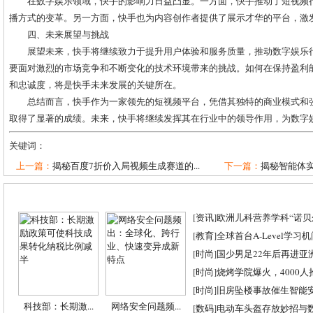
在数字娱乐领域，快手的影响力日益凸显。一方面，快手推动了短视频
播方式的变革。另一方面，快手也为内容创作者提供了展示才华的平台，激
四、未来展望与挑战
展望未来，快手将继续致力于提升用户体验和服务质量，推动数字娱乐
要面对激烈的市场竞争和不断变化的技术环境带来的挑战。如何在保持盈利
和忠诚度，将是快手未来发展的关键所在。
总结而言，快手作为一家领先的短视频平台，凭借其独特的商业模式和
取得了显著的成绩。未来，快手将继续发挥其在行业中的领导作用，为数字
关键词：
上一篇：
揭秘百度7折价入局视频生成赛道的...
下一篇：
揭秘智能体实
[
资讯
]
欧洲儿科营养学科“诺贝尔
[
教育
]
全球首台A-Level学习
[
时尚
]
国少男足22年后再进亚
[
时尚
]
烧烤学院爆火，4000
[
时尚
]
旧房坠楼事故催生智能
科技部：长期激...
网络安全问题频...
[
数码
]
电动车头盔存放妙招与