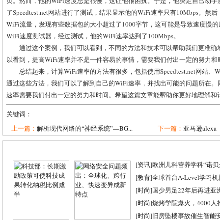
页。然而，他的WiFi速度总是很慢，这让他很困扰。于是，他决定自己动手测
了Speedtest.net网站进行了测试，结果显示他的WiFi速率只有10Mbps。然后
WiFi流量，发现有些数据包的大小超过了1000字节，这可能是导致速度慢
WiFi速度测试器，经过测试，他的WiFi速率达到了100Mbps。
通过这个案例，我们可以看到，不同的方法和技术可以帮助我们更准确地
以看到，提高WiFi速率并不是一件容易的事情，需要我们付出一定的努力和
总结起来，计算WiFi速率的方法有很多，包括使用Speedtest.net网站、W
通过这些方法，我们可以了解到自己的WiFi速率，并找出可能的问题所在。同
速率需要我们付出一定的努力和时间。希望这篇文章能帮助你更好地理解和计
关键词：
上一篇：
解析现代网络的“神经系统”—BG...
下一篇：
亚马逊alexa
[
资讯
]
欧洲儿科营养学科“诺贝尔
[
教育
]
全球首台A-Level学习
[
时尚
]
国少男足22年后再进亚
[
时尚
]
烧烤学院爆火，4000
[
时尚
]
旧房坠楼事故催生智能