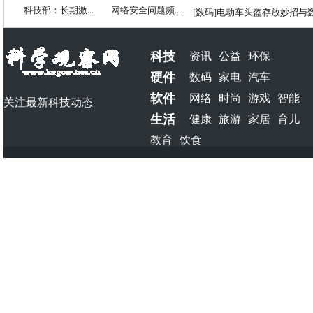
科技部：长期激...
网络安全问题频...
[
数码
]
电动车头盔存放妙招与
科技
资讯
公益
环保
硬件
数码
家电
汽车
软件
网络
时尚
游戏
智能
关注最新科技动态
生活
健康
旅游
家居
育儿
教育
饮食