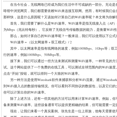
在当今社会，无线网络已经成为我们生活中不可或缺的一部分。无论是
啡馆中浏览网页，我们都需要依赖WiFi来连接互联网。然而，有时候我们会发
那样快，这是什么原因呢？又该如何计算自己的WiFi速率呢？本文将为你解
首先，我们需要了解什么是WiFi速率。WiFi速率是指无线接入点（A
为Mbps（兆比特每秒）。它反映了无线信号传输数据的能力，是衡量WiFi
那么，如何计算自己的WiFi速率呢？一般来说，我们可以使用以下公式
WiFi速率 = （以太网速率 + 双工模式）/ 2
其中，以太网速率是指有线网络的速度，例如100Mbps、1Gbps等；
行的速率，例如100Mbps、50Mbps等。
接下来，我们可以通过一些方法来测试和测量WiFi速率。一种常见的方法是使用
试。这个网站提供了一个免费的在线工具，可以测试全球范围内的WiFi速度
点击“开始”按钮，就可以得到一个大致的WiFi速率。
另一种方法是使用Wireshark软件来捕获和分析WiFi流量。通过Wires
到WiFi接入点的数据传输情况。你可以看到不同协议的数据包，以及它们
你可以计算出你的WiFi速率。
除了上述方法，还有一些其他的方法可以用来计算WiFi速率。例如，
备来测量WiFi速率。这些设备通常可以提供更精确的结果，但可能需要一
现在，让我们来看一个真实案例。张先生是一位上班族，他每天需要使用