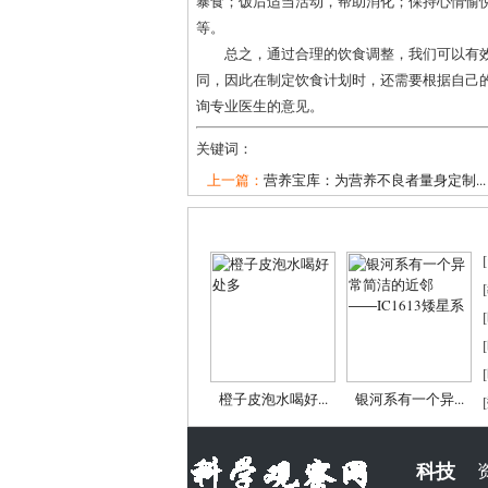
暴食；饭后适当活动，帮助消化；保持心情愉
等。
总之，通过合理的饮食调整，我们可以有
同，因此在制定饮食计划时，还需要根据自己
询专业医生的意见。
关键词：
上一篇：
营养宝库：为营养不良者量身定制...
[
[
[
[
[
橙子皮泡水喝好...
银河系有一个异...
[
科技