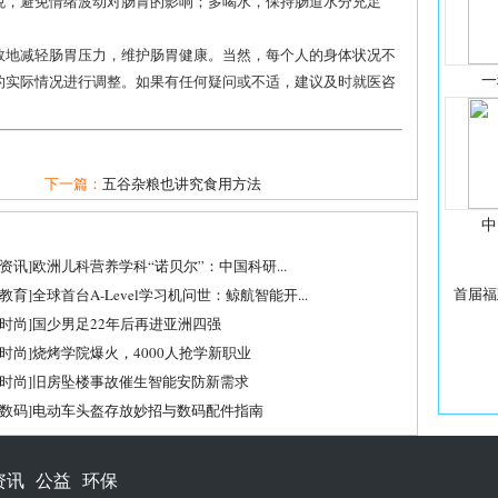
悦，避免情绪波动对肠胃的影响；多喝水，保持肠道水分充足
效地减轻肠胃压力，维护肠胃健康。当然，每个人的身体状况不
一
的实际情况进行调整。如果有任何疑问或不适，建议及时就医咨
下一篇：
五谷杂粮也讲究食用方法
中
资讯
]
欧洲儿科营养学科“诺贝尔”：中国科研...
首届福
教育
]
全球首台A-Level学习机问世：鲸航智能开...
时尚
]
国少男足22年后再进亚洲四强
时尚
]
烧烤学院爆火，4000人抢学新职业
时尚
]
旧房坠楼事故催生智能安防新需求
数码
]
电动车头盔存放妙招与数码配件指南
资讯
公益
环保