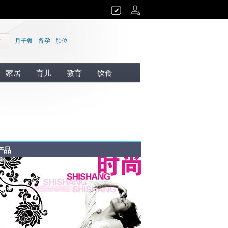
|
索
月子餐
备孕
胎位
家居
育儿
教育
饮食
产品