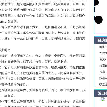
压力的增大，越来越多的人开始关注自己的身体健康。其中，肠
为人体消化系统的重要组成部分，其健康状态直接影响着我们的
轻肠胃压力，成为了一个值得探讨的话题。本文将为大家详细介
关的饮食建议。
肠胃压力主要来源于两个方面：一是食物消化不良；二是肠道菌
产生大量的气体，这些气体积聚在肠道中，导致腹胀、腹痛等症
乱，进而引发一系列肠胃问题。因此，要减轻肠胃压力，我们需
经典
欧洲儿
压力呢？
全球首
肠道蠕动，减少便秘的发生。例如，燕麦、全麦面包、糙米等都是
专为Ul
纤维的良好来源，如苹果、香蕉、菠菜、胡萝卜等。
技嘉R
生物，它们可以帮助维持肠道菌群平衡，增强免疫力。常见的益生
技嘉 3
中的益生菌可以有效地抑制有害菌的生长，从而减轻肠胃压力。
技嘉与
肠道负担加重，影响肠道健康。因此，选择低脂肪的食物对于减轻
等都是低脂肪的食物。
技嘉全新
冷的食物容易刺激肠胃，加重肠胃负担。因此，在日常饮食中，我
近日
条、蒸鱼等。
惯也可以帮助减轻肠胃压力。例如，定时定量地进食，避免暴饮