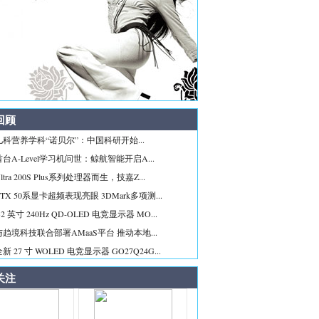
回顾
科营养学科“诺贝尔”：中国科研开始...
台A-Level学习机问世：鲸航智能开启A...
tra 200S Plus系列处理器而生，技嘉Z...
TX 50系显卡超频表现亮眼 3DMark多项测...
2 英寸 240Hz QD-OLED 电竞显示器 MO...
趋境科技联合部署AMaaS平台 推动本地...
 27 寸 WOLED 电竞显示器 GO27Q24G...
关注