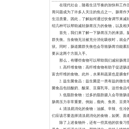
在现代社会，随着生活节奏的加快和工作
胃问题成为了许多人关注的焦点之一。肠胃作
生活质量。因此，了解如何通过饮食调节来减
绍几种可以帮助减轻肠胃压力的食物，以及相
首先，我们来了解一下肠胃压力的来源。
群失衡。当食物无法被充分消化吸收时，就会
状。同时，肠道菌群失衡也会导致肠胃功能紊
要从这两个方面入手。
那么，有哪些食物可以帮助我们减轻肠胃
1. 高纤维食物：高纤维食物有助于促进
富含纤维的食物。此外，水果和蔬菜也是膳食
2. 益生菌食品：益生菌是一类有益的微
菌食品包括酸奶、酸菜、豆腐乳等。这些食品
3. 低脂肪食物：过多的脂肪摄入会导致
肠胃压力非常重要。例如，瘦肉、鱼类、豆类
4. 清淡易消化的食物：油腻、辛辣、生
们应该尽量选择清淡易消化的食物，如粥、面
除了上述食物外，还有一些其他的饮食习