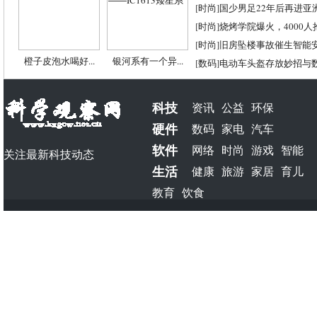
[
时尚
]
国少男足22年后再进亚
[
时尚
]
烧烤学院爆火，4000
[
时尚
]
旧房坠楼事故催生智能
橙子皮泡水喝好...
银河系有一个异...
[
数码
]
电动车头盔存放妙招与
科技
资讯
公益
环保
硬件
数码
家电
汽车
软件
网络
时尚
游戏
智能
关注最新科技动态
生活
健康
旅游
家居
育儿
教育
饮食