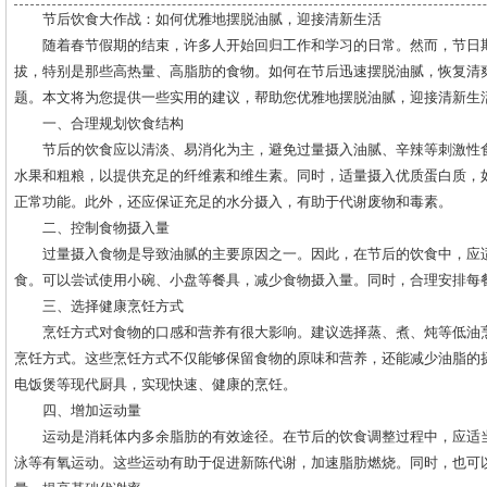
节后饮食大作战：如何优雅地摆脱油腻，迎接清新生活
随着春节假期的结束，许多人开始回归工作和学习的日常。然而，节日
拔，特别是那些高热量、高脂肪的食物。如何在节后迅速摆脱油腻，恢复清
题。本文将为您提供一些实用的建议，帮助您优雅地摆脱油腻，迎接清新生
一、合理规划饮食结构
节后的饮食应以清淡、易消化为主，避免过量摄入油腻、辛辣等刺激性
水果和粗粮，以提供充足的纤维素和维生素。同时，适量摄入优质蛋白质，
正常功能。此外，还应保证充足的水分摄入，有助于代谢废物和毒素。
二、控制食物摄入量
过量摄入食物是导致油腻的主要原因之一。因此，在节后的饮食中，应
食。可以尝试使用小碗、小盘等餐具，减少食物摄入量。同时，合理安排每
三、选择健康烹饪方式
烹饪方式对食物的口感和营养有很大影响。建议选择蒸、煮、炖等低油
烹饪方式。这些烹饪方式不仅能够保留食物的原味和营养，还能减少油脂的
电饭煲等现代厨具，实现快速、健康的烹饪。
四、增加运动量
运动是消耗体内多余脂肪的有效途径。在节后的饮食调整过程中，应适
泳等有氧运动。这些运动有助于促进新陈代谢，加速脂肪燃烧。同时，也可