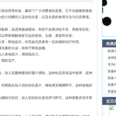
丰富的营养价值，赢得了广大消费者的喜爱。它不仅能够刺激食
为您介绍哪些人适合吃生姜，以及生姜的食用方法与注意事项。
激胃黏膜，促进胃肠道蠕动，有助于改善消化不良、胃胀等症状。
，可以帮助缓解感冒引起的发热、头痛、鼻塞等症状。
张血管，降低血压，对高血压患者有一定的辅助治疗作用。
经典
进胰岛素的分泌，有助于降低血糖。
欧洲儿
提高人体免疫力，增强抵抗力。
全球首
，预防流产。
专为Ul
技嘉R
冲泡，加入适量蜂蜜或柠檬汁调味。这种饮品具有温中散寒、提神
技嘉 3
技嘉与
粥，待粥熟后加入切好的生姜片，继续煮至粥稠即可。这种食物具
技嘉全新
用盐腌制片刻后，加入切好的生姜丝拌匀即可。这种菜肴具有开胃
近日