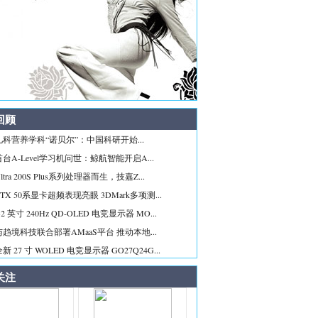
回顾
科营养学科“诺贝尔”：中国科研开始...
台A-Level学习机问世：鲸航智能开启A...
tra 200S Plus系列处理器而生，技嘉Z...
TX 50系显卡超频表现亮眼 3DMark多项测...
2 英寸 240Hz QD-OLED 电竞显示器 MO...
趋境科技联合部署AMaaS平台 推动本地...
 27 寸 WOLED 电竞显示器 GO27Q24G...
关注