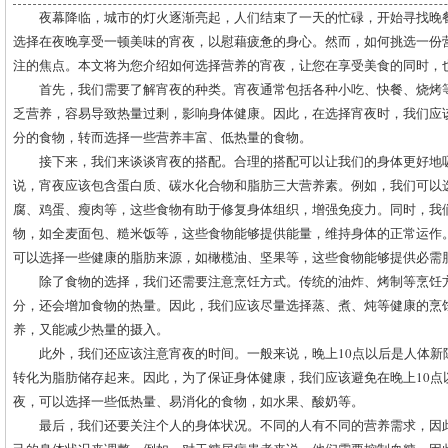
夜幕降临，城市的灯火逐渐亮起，人们结束了一天的忙碌，开始寻找晚
选择在夜晚享受一顿美味的宵夜，以慰藉疲惫的身心。然而，如何挑选一份
注的焦点。本文将为您介绍如何选择营养的宵夜，让您在享受美食的同时，
首先，我们需要了解宵夜的种类。宵夜通常包括各种小吃、快餐、烧烤
乏营养，容易导致热量过剩，影响身体健康。因此，在选择宵夜时，我们应
分的食物，转而选择一些营养丰富、低热量的食物。
接下来，我们来谈谈宵夜的搭配。合理的搭配可以让我们的身体更好地
说，宵夜应该包含蛋白质、碳水化合物和脂肪三大营养素。例如，我们可以
腐、鸡蛋、瘦肉等，这些食物有助于修复身体组织，增强免疫力。同时，我
物，如全麦面包、糙米饭等，这些食物能够提供能量，维持身体的正常运作
可以选择一些健康的脂肪来源，如橄榄油、坚果等，这些食物能够提供必需
除了食物的选择，我们还需要注意烹饪方式。传统的油炸、烤制等烹饪
分，还会增加食物的热量。因此，我们应该尽量选择蒸、煮、炖等健康的烹
养，又能减少热量的摄入。
此外，我们还应该注意宵夜的时间。一般来说，晚上10点以后是人体新
转化为脂肪储存起来。因此，为了保证身体健康，我们应该避免在晚上10点
夜，可以选择一些低热量、易消化的食物，如水果、酸奶等。
最后，我们还要关注个人的身体状况。不同的人有不同的营养需求，因