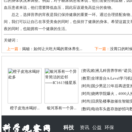
己的身体状况来调整。例如，对于糖尿病患者来说，他们需要控制血糖，因
血压患者来说，他们需要降低血压，因此应该避免高盐分的食物。
总之，选择营养的宵夜是我们保持健康的重要一环。通过合理搭配食物
间，我们可以让自己在享受美食的同时，也保持了健康的身体。希望这篇文
夜的同时，也能拥有一个健康的生活。
关键词：
上一篇：
揭秘：如何让大吃大喝的胃休养生...
下一篇：
没胃口的时
[
资讯
]
欧洲儿科营养学科“诺贝尔
[
教育
]
全球首台A-Level学习
[
时尚
]
国少男足22年后再进亚
[
时尚
]
烧烤学院爆火，4000
[
时尚
]
旧房坠楼事故催生智能
橙子皮泡水喝好...
银河系有一个异...
[
数码
]
电动车头盔存放妙招与
科技
资讯
公益
环保