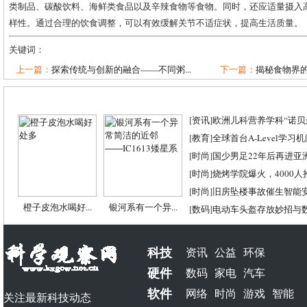
类制品、碳酸饮料、海鲜类食品以及辛辣食物等食物。同时，还应适量摄入
样性。通过合理的饮食调整，可以有效缓解关节不适症状，提高生活质量。
关键词：
上一篇：
探索传统与创新的融合——不同粥...
下一篇：
揭秘食物界的“
[
资讯
]
欧洲儿科营养学科“诺贝尔
[
教育
]
全球首台A-Level学习
[
时尚
]
国少男足22年后再进亚
[
时尚
]
烧烤学院爆火，4000
[
时尚
]
旧房坠楼事故催生智能
橙子皮泡水喝好...
银河系有一个异...
[
数码
]
电动车头盔存放妙招与
科技
资讯
公益
环保
硬件
数码
家电
汽车
软件
网络
时尚
游戏
智能
关注最新科技动态