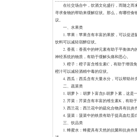
在社交场合中，饮酒文化盛行，而随之而
寻求食物的帮助来缓解症状。那么，有哪些食
议。
一、水果类
1. 苹果：苹果含有丰富的果胶，可以促
饮料可以减轻宿醉症状。
2. 香蕉：香蕉中的钾元素有助于平衡体
神经系统的物质，有助于缓解头痛和恶心。
3. 橙子：橙子富含维生素C，有助于增
橙汁可以减轻酒精中毒的症状。
4. 西瓜：西瓜含有大量水分，可以帮助
二、蔬菜类
1. 胡萝卜：胡萝卜富含β-胡萝卜素，
2. 芹菜：芹菜含有丰富的维生素K，有
3. 西兰花：西兰花中的硫化合物具有抗
4. 菠菜：菠菜中的铁质有助于提高血红
三、饮品类
1. 蜂蜜水：蜂蜜具有天然的抗菌和抗炎