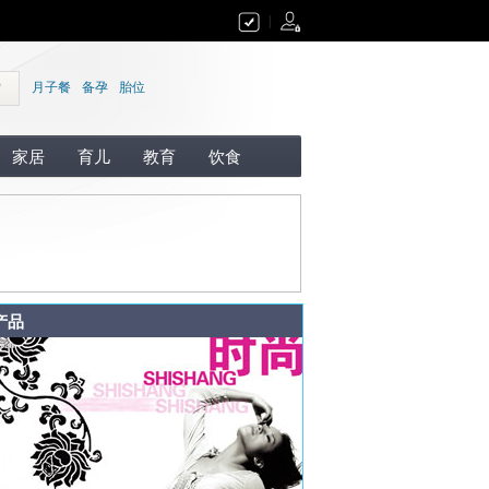
|
索
月子餐
备孕
胎位
家居
育儿
教育
饮食
产品