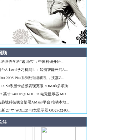
回顾
科营养学科“诺贝尔”：中国科研开始...
台A-Level学习机问世：鲸航智能开启A...
tra 200S Plus系列处理器而生，技嘉Z...
TX 50系显卡超频表现亮眼 3DMark多项测...
2 英寸 240Hz QD-OLED 电竞显示器 MO...
趋境科技联合部署AMaaS平台 推动本地...
 27 寸 WOLED 电竞显示器 GO27Q24G...
关注