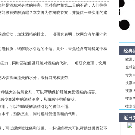
来的是酒精对身体的损害。面对宿醉和第二天的不适，人们往往
物能够有效解酒呢？本文将为你揭晓答案，并提供一些实用的建
进肠道蠕动，加速酒精的排出。一项研究表明，饮用含有苹果汁的
内的电解质，缓解脱水引起的不适。此外，香蕉还含有能稳定中枢
经典
欧洲儿
强免疫力，同时还能促进肝脏对酒精的代谢。一项研究发现，饮用
全球首
专为Ul
补充因饮酒而流失的水分，缓解口渴和疲劳。
技嘉R
技嘉 3
这是一种强大的抗氧化剂，可以帮助保护肝脏免受酒精的损害。
技嘉与
助于减少血液中的酒精浓度，从而减轻宿醉症状。
炎作用，可以帮助缓解酒精引起的胃部不适。
技嘉全新
蛋白水平，预防贫血，同时也能促进酒精的代谢。
近日
作用，可以缓解喉咙痛和咳嗽。一杯温蜂蜜水可以帮助舒缓胃部不