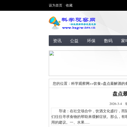
设为首页
|
收藏
资讯
公益
环保
数码
家
您的位置：
科学观察网
>>
饮食
>
盘点最解酒的
盘点
2026-3
导读：在社交场合中，饮酒文化盛行，而随
们往往寻求食物的帮助来缓解症状。那么，有
用的建议。一、水果......