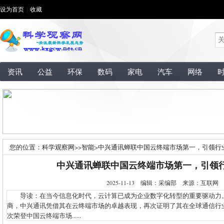
设为首页
|
收藏
资讯
公益
环保
数码
家电
汽车
网络
您的位置：
科学观察网
>>
智能
>
中兴通讯蝉联中国云终端市场第一，引领行
中兴通讯蝉联中国云终端市场第一，引领
2025-11-13 编辑：采编部 来源：互联
导读：在当今信息化时代，云计算已成为企业数字化转型的重要驱动力
商，中兴通讯凭借其在云终端市场的卓越表现，再次证明了其在全球通信行
次荣登中国云终端市场......