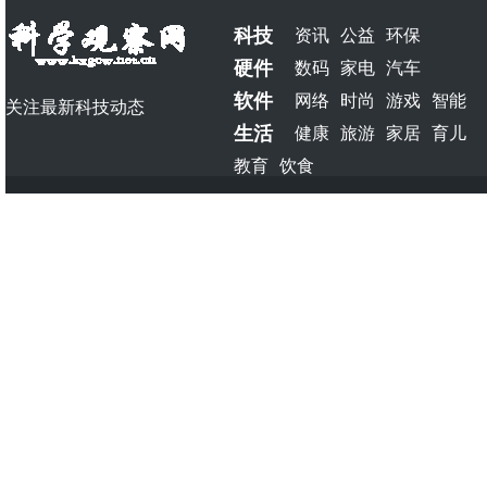
科技
资讯
公益
环保
硬件
数码
家电
汽车
软件
网络
时尚
游戏
智能
关注最新科技动态
生活
健康
旅游
家居
育儿
教育
饮食